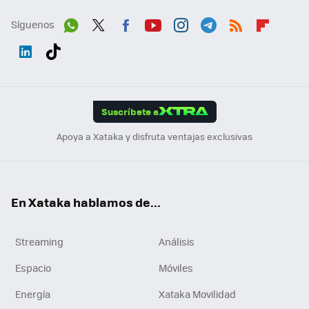
Síguenos
Wh
Twit
Fac
You
Inst
Tele
RSS
Flip
ats
ter
ebo
tub
agr
gra
boa
Link
Tikt
App
ok
e
am
m
rd
edI
ok
Suscríbete a
n
Apoya a Xataka y disfruta ventajas exclusivas
En Xataka hablamos de...
Streaming
Análisis
Espacio
Móviles
Energía
Xataka Movilidad