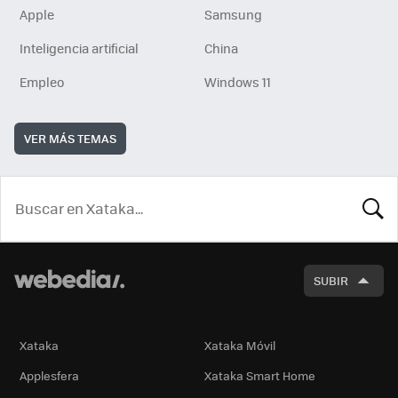
Apple
Samsung
Inteligencia artificial
China
Empleo
Windows 11
VER MÁS TEMAS
BUSCA
SUBIR
Xataka
Xataka Móvil
Applesfera
Xataka Smart Home