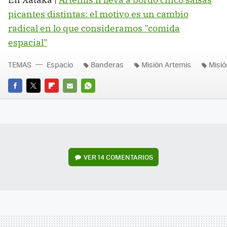
picantes distintas: el motivo es un cambio
radical en lo que consideramos "comida
espacial"
TEMAS
Espacio
Banderas
Misión Artemis
Misió
FACEBOOK
TWITTER
FLIPBOARD
E-
WHATSAPP
MAIL
VER
14 COMENTARIOS