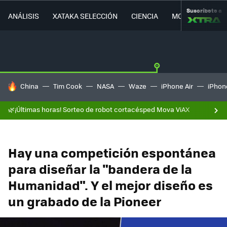
Suscríbete a
ANÁLISIS
XATAKA SELECCIÓN
CIENCIA
MOVILIDAD
HOY SE HABLA DE
China
Tim Cook
NASA
Waze
iPhone Air
iPhone
🌿¡Últimas horas! Sorteo de robot cortacésped Mova ViAX
Hay una competición espontánea
para diseñar la "bandera de la
Humanidad". Y el mejor diseño es
un grabado de la Pioneer