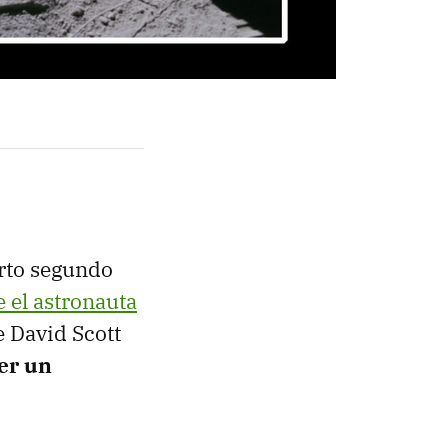
erto segundo
e el astronauta
e David Scott
er un