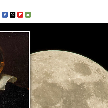
FACEBOOK
TWITTER
FLIPBOARD
E-
MAIL