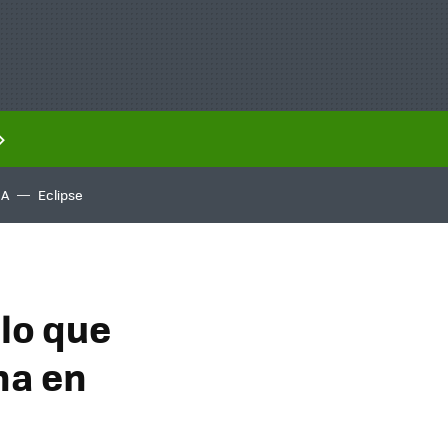
IA
Eclipse
llo que
na en