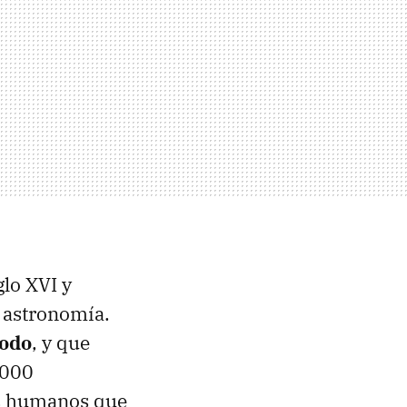
glo XVI y
a astronomía.
todo
, y que
.000
res humanos que