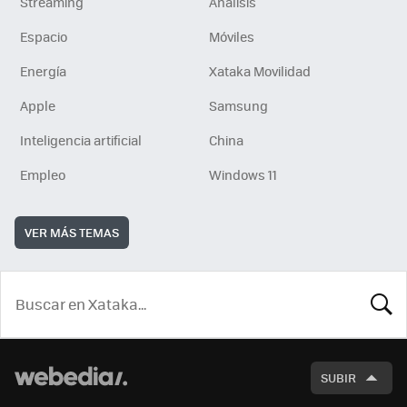
Streaming
Análisis
Espacio
Móviles
Energía
Xataka Movilidad
Apple
Samsung
Inteligencia artificial
China
Empleo
Windows 11
VER MÁS TEMAS
BUSCA
SUBIR