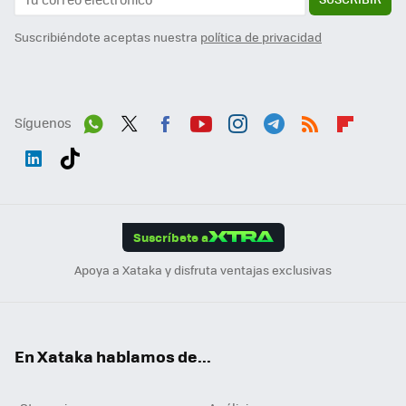
Suscribiéndote aceptas nuestra
política de privacidad
Síguenos
Wh
Twit
Fac
You
Inst
Tele
RSS
Flip
ats
ter
ebo
tub
agr
gra
boa
Link
Tikt
App
ok
e
am
m
rd
edI
ok
Suscríbete a
n
Apoya a Xataka y disfruta ventajas exclusivas
En Xataka hablamos de...