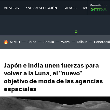
Suscríbete a
ANÁLISIS
XATAKA SELECCIÓN
CIENCIA
MOVILIDAD
HOY SE HABLA DE
AEMET
China
Sequía
Waze
Fallout
Generació
Japón e India unen fuerzas para
volver a la Luna, el "nuevo"
objetivo de moda de las agencias
espaciales