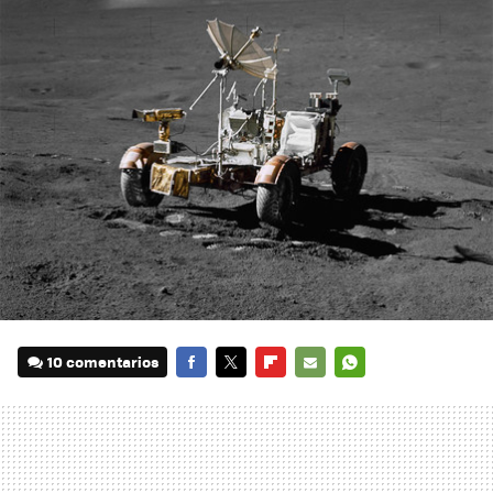
10 comentarios
FACEBOOK
TWITTER
FLIPBOARD
E-
WHATSAPP
MAIL