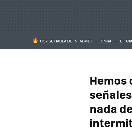
HOY SE HABLA DE
AEMET
China
Bill Ga
Hemos d
señales
nada de
intermi