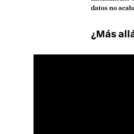
datos no acab
¿Más allá