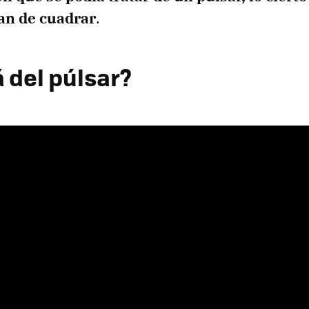
an de cuadrar
.
 del púlsar?