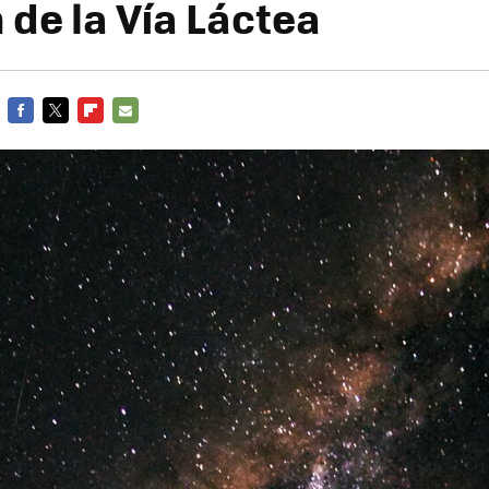
 de la Vía Láctea
FACEBOOK
TWITTER
FLIPBOARD
E-
MAIL