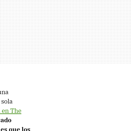
una
 sola
 en The
sado
 es que los