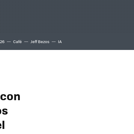
S26
Café
Jeff Bezos
IA
 con
os
l