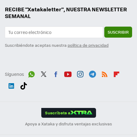
RECIBE "Xatakaletter", NUESTRA NEWSLETTER
SEMANAL
SUSCRIBIR
Suscribiéndote aceptas nuestra
política de privacidad
Síguenos
Wh
Twit
Fac
You
Inst
Tele
RSS
Flip
ats
ter
ebo
tub
agr
gra
boa
Link
Tikt
App
ok
e
am
m
rd
edI
ok
Suscríbete a
n
Apoya a Xataka y disfruta ventajas exclusivas