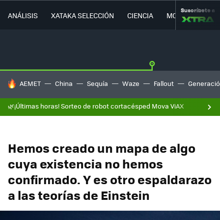
Suscríbete a
ANÁLISIS
XATAKA SELECCIÓN
CIENCIA
MOVILIDAD
HOY SE HABLA DE
AEMET
China
Sequía
Waze
Fallout
Generació
🌿¡Últimas horas! Sorteo de robot cortacésped Mova ViAX
Hemos creado un mapa de algo
cuya existencia no hemos
confirmado. Y es otro espaldarazo
a las teorías de Einstein