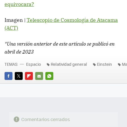
equivocara?
Imagen |
Telescopio de Cosmología de Atacama
(ACT)
*Una versión anterior de este artículo se publicó en
abril de 2023
TEMAS
Espacio
Relatividad general
Einstein
Ma
FACEBOOK
TWITTER
FLIPBOARD
E-
WHATSAPP
MAIL
Comentarios cerrados