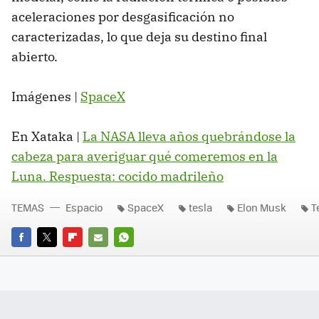
aceleraciones por desgasificación no
caracterizadas, lo que deja su destino final
abierto.
Imágenes |
SpaceX
En Xataka |
La NASA lleva años quebrándose la
cabeza para averiguar qué comeremos en la
Luna. Respuesta: cocido madrileño
TEMAS
Espacio
SpaceX
tesla
Elon Musk
T
FACEBOOK
TWITTER
FLIPBOARD
E-
WHATSAPP
MAIL