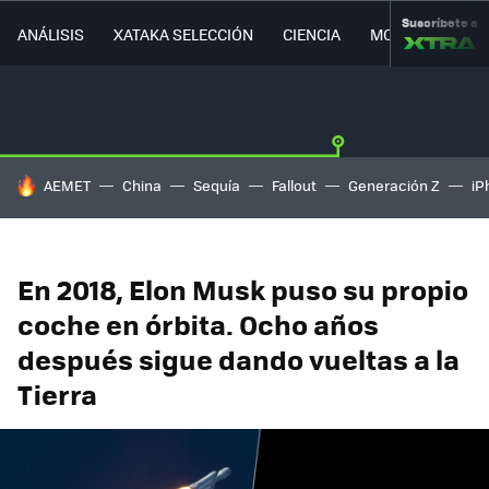
Suscríbete a
ANÁLISIS
XATAKA SELECCIÓN
CIENCIA
MOVILIDAD
HOY SE HABLA DE
AEMET
China
Sequía
Fallout
Generación Z
iP
En 2018, Elon Musk puso su propio
coche en órbita. Ocho años
después sigue dando vueltas a la
Tierra