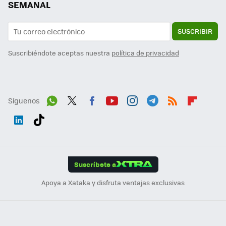
SEMANAL
SUSCRIBIR
Suscribiéndote aceptas nuestra
política de privacidad
Síguenos
Wh
Twit
Fac
You
Inst
Tele
RSS
Flip
ats
ter
ebo
tub
agr
gra
boa
Link
Tikt
App
ok
e
am
m
rd
edI
ok
Suscríbete a
n
Apoya a Xataka y disfruta ventajas exclusivas