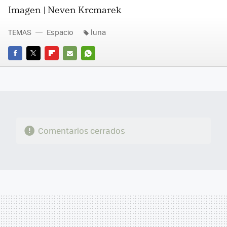
Imagen | Neven Krcmarek
TEMAS
Espacio
luna
FACEBOOK
TWITTER
FLIPBOARD
E-
WHATSAPP
MAIL
Comentarios cerrados