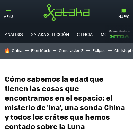
MENÚ
NUEVO
Suscríbete a
ANÁLISIS
XATAKA SELECCIÓN
CIENCIA
MOVILIDAD
HOY SE HABLA DE
China
Elon Musk
Generación Z
Eclipse
Christoph
Cómo sabemos la edad que
tienen las cosas que
encontramos en el espacio: el
misterio de 'Ina', una sonda China
y todos los crátes que hemos
contado sobre la Luna