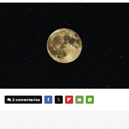
2 comentarios
FACEBOOK
TWITTER
FLIPBOARD
E-
WHATSAPP
MAIL