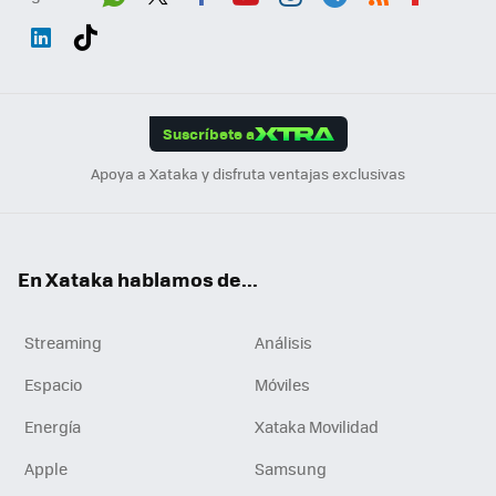
Wh
Twit
Fac
You
Inst
Tele
RSS
Flip
ats
ter
ebo
tub
agr
gra
boa
Link
Tikt
App
ok
e
am
m
rd
edI
ok
Suscríbete a
n
Apoya a Xataka y disfruta ventajas exclusivas
En Xataka hablamos de...
Streaming
Análisis
Espacio
Móviles
Energía
Xataka Movilidad
Apple
Samsung