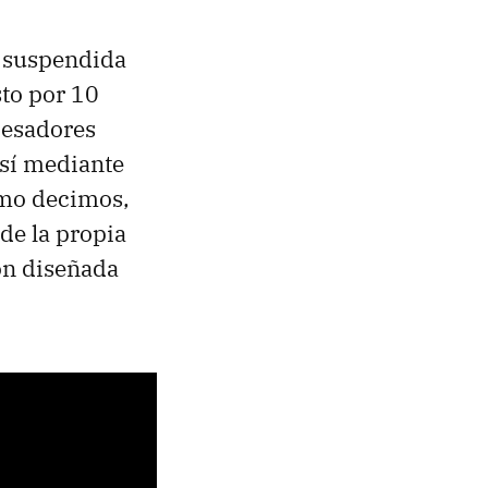
n suspendida
sto por 10
cesadores
 sí mediante
como decimos,
de la propia
ón diseñada