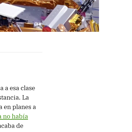
a a esa clase
tancia. La
a en planes a
a no había
 acaba de