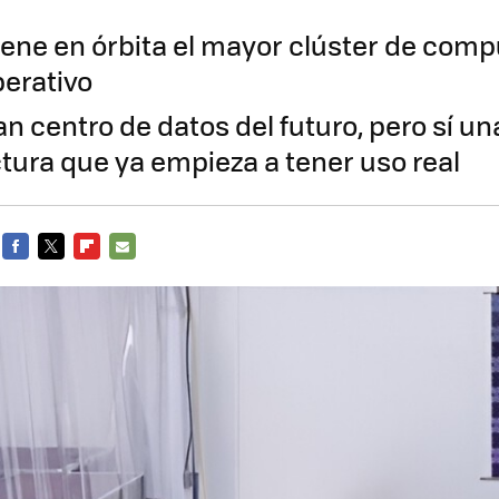
tiene en órbita el mayor clúster de com
perativo
an centro de datos del futuro, pero sí un
ctura que ya empieza a tener uso real
FACEBOOK
TWITTER
FLIPBOARD
E-
MAIL