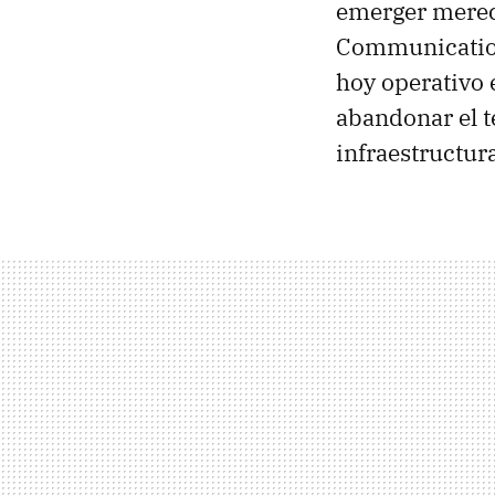
emerger merec
Communication
hoy operativo 
abandonar el t
infraestructur