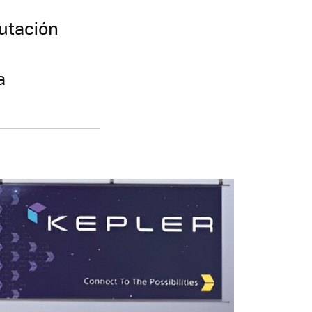
putación
a