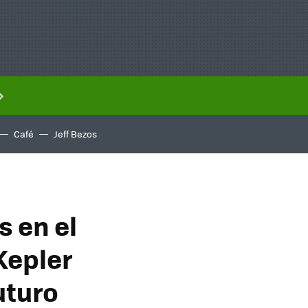
Café
Jeff Bezos
s en el
Kepler
uturo