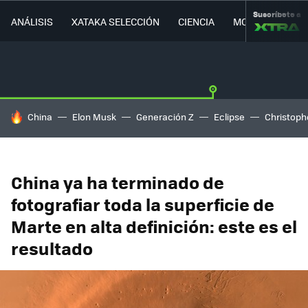
Suscríbete a
ANÁLISIS
XATAKA SELECCIÓN
CIENCIA
MOVILIDAD
HOY SE HABLA DE
China
Elon Musk
Generación Z
Eclipse
Christoph
China ya ha terminado de
fotografiar toda la superficie de
Marte en alta definición: este es el
resultado