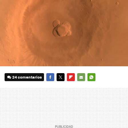
24 comentarios
FACEBOOK
TWITTER
FLIPBOARD
E-
WHATSAPP
MAIL