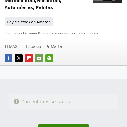
Motocicletas, Bicicletas,
Automóviles, Pelotas
Hoy sin stock en Amazon
El precio podría variar. Obtenemos comisión por estos enlaces
TEMAS
Espacio
Marte
FACEBOOK
TWITTER
FLIPBOARD
E-
WHATSAPP
MAIL
Comentarios cerrados