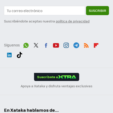
SUSCRIBIR
Suscribiéndote aceptas nuestra
política de privacidad
Síguenos
Wh
Twit
Fac
You
Inst
Tele
RSS
Flip
ats
ter
ebo
tub
agr
gra
boa
Link
Tikt
App
ok
e
am
m
rd
edI
ok
Suscríbete a
n
Apoya a Xataka y disfruta ventajas exclusivas
En Xataka hablamos de...