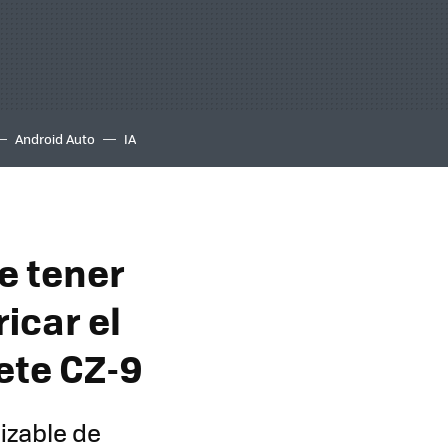
Android Auto
IA
e tener
icar el
ete CZ-9
izable de