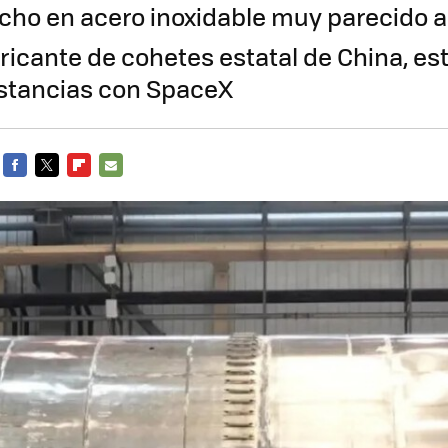
ho en acero inoxidable muy parecido a
bricante de cohetes estatal de China, es
istancias con SpaceX
FACEBOOK
TWITTER
FLIPBOARD
E-
MAIL