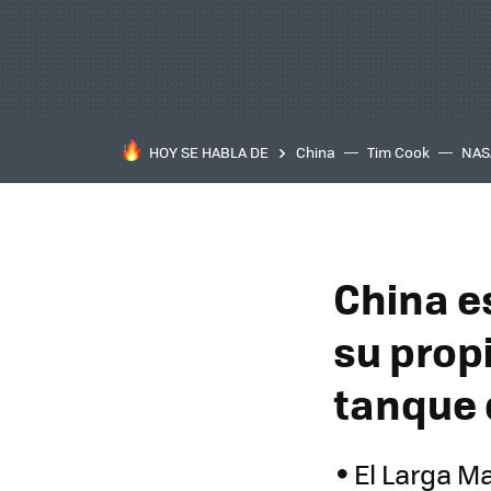
HOY SE HABLA DE
China
Tim Cook
NAS
China e
su propi
tanque 
El Larga M