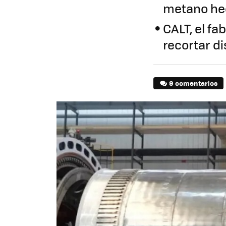
metano hec
CALT, el fa
recortar d
9 comentarios