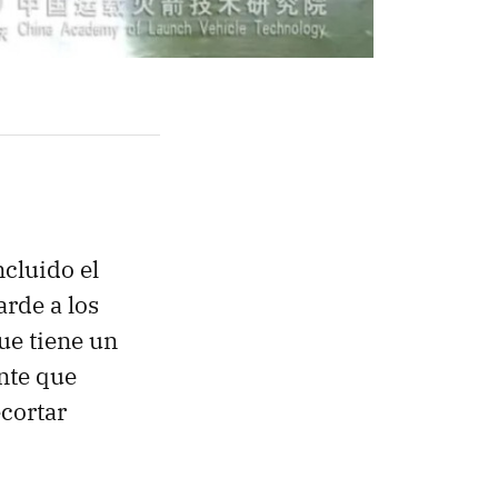
ncluido el
arde a los
que tiene un
ante que
ecortar