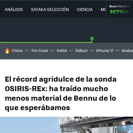
Suscríbete a
ANÁLISIS
XATAKA SELECCIÓN
CIENCIA
MOVILIDAD
HOY SE HABLA DE
China
Tim Cook
NASA
Fallout
iPhone 17
Arabi
El récord agridulce de la sonda
OSIRIS-REx: ha traído mucho
menos material de Bennu de lo
que esperábamos