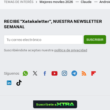
TEMAS DE INTERÉS
Mejores moviles 2026
Claude
Androi
RECIBE "Xatakaletter", NUESTRA NEWSLETTER
SEMANAL
SUSCRIBIR
Suscribiéndote aceptas nuestra
política de privacidad
Síguenos
Wh
Twit
Fac
You
Inst
Tele
RSS
Flip
ats
ter
ebo
tub
agr
gra
boa
Link
Tikt
App
ok
e
am
m
rd
edI
ok
Suscríbete a
n