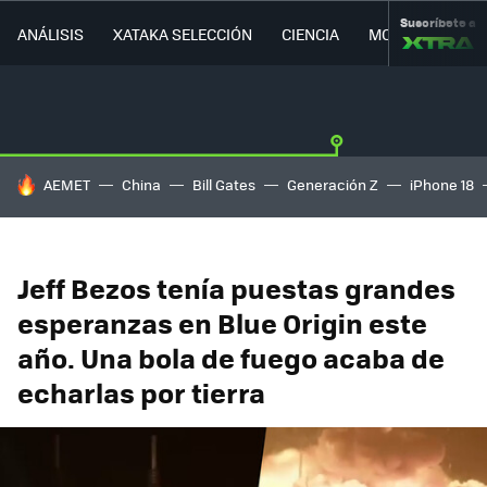
Suscríbete a
ANÁLISIS
XATAKA SELECCIÓN
CIENCIA
MOVILIDAD
HOY SE HABLA DE
AEMET
China
Bill Gates
Generación Z
iPhone 18
Jeff Bezos tenía puestas grandes
esperanzas en Blue Origin este
año. Una bola de fuego acaba de
echarlas por tierra