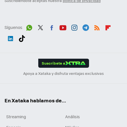
Suscribiéndote aceptas nuestra
política de privacidad
Síguenos
Wh
Twit
Fac
You
Inst
Tele
RSS
Flip
ats
ter
ebo
tub
agr
gra
boa
Link
Tikt
App
ok
e
am
m
rd
edI
ok
Suscríbete a
n
Apoya a Xataka y disfruta ventajas exclusivas
En Xataka hablamos de...
Streaming
Análisis