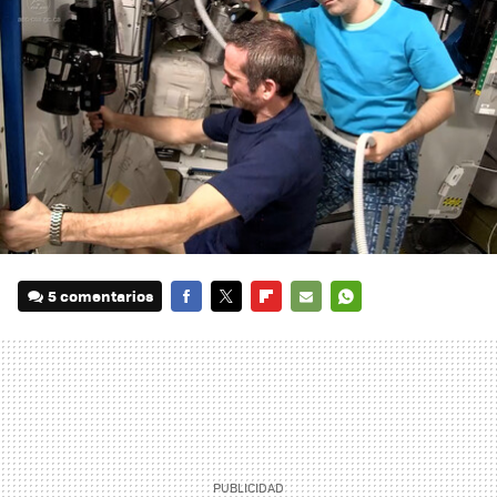
5 comentarios
FACEBOOK
TWITTER
FLIPBOARD
E-
WHATSAPP
MAIL