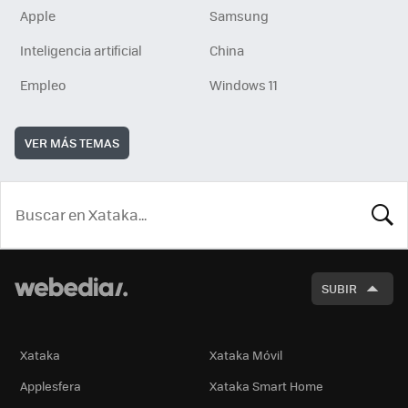
Apple
Samsung
Inteligencia artificial
China
Empleo
Windows 11
VER MÁS TEMAS
BUSCA
SUBIR
Xataka
Xataka Móvil
Applesfera
Xataka Smart Home