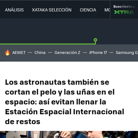
Suscríbete a
ANÁLISIS
XATAKA SELECCIÓN
CIENCIA
MOVILIDAD
HOY SE HABLA DE
AEMET
China
Generación Z
iPhone 17
Samsung G
Los astronautas también se
cortan el pelo y las uñas en el
espacio: así evitan llenar la
Estación Espacial Internacional
de restos