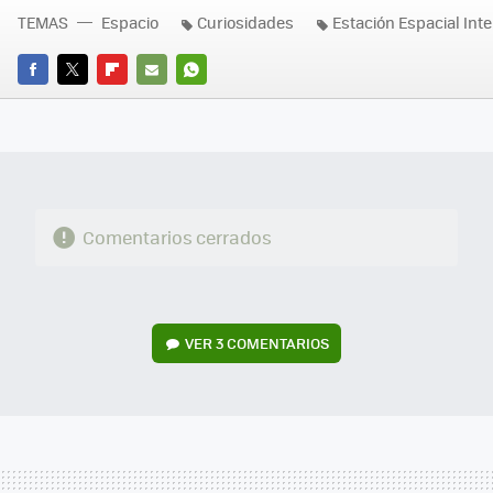
TEMAS
Espacio
Curiosidades
Estación Espacial Int
FACEBOOK
TWITTER
FLIPBOARD
E-
WHATSAPP
MAIL
Comentarios cerrados
VER
3 COMENTARIOS