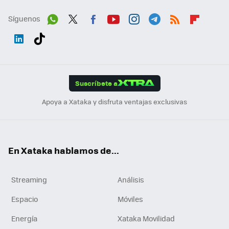
Síguenos
Wh
Twit
Fac
You
Inst
Tele
RSS
Flip
ats
ter
ebo
tub
agr
gra
boa
Link
Tikt
App
ok
e
am
m
rd
edI
ok
Suscríbete a
n
Apoya a Xataka y disfruta ventajas exclusivas
En Xataka hablamos de...
Streaming
Análisis
Espacio
Móviles
Energía
Xataka Movilidad