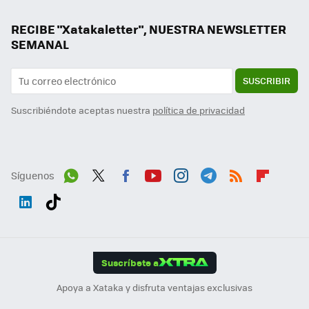
RECIBE "Xatakaletter", NUESTRA NEWSLETTER
SEMANAL
SUSCRIBIR
Suscribiéndote aceptas nuestra
política de privacidad
Síguenos
Wh
Twit
Fac
You
Inst
Tele
RSS
Flip
ats
ter
ebo
tub
agr
gra
boa
Link
Tikt
App
ok
e
am
m
rd
edI
ok
Suscríbete a
n
Apoya a Xataka y disfruta ventajas exclusivas