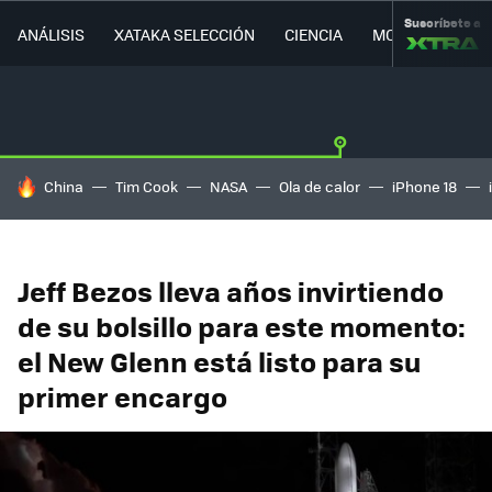
Suscríbete a
ANÁLISIS
XATAKA SELECCIÓN
CIENCIA
MOVILIDAD
HOY SE HABLA DE
China
Tim Cook
NASA
Ola de calor
iPhone 18
Jeff Bezos lleva años invirtiendo
de su bolsillo para este momento:
el New Glenn está listo para su
primer encargo