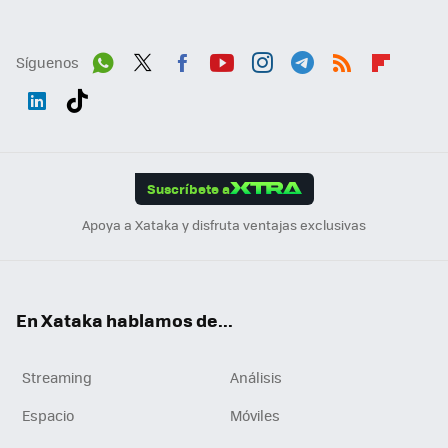
Síguenos
Wh
Twit
Fac
You
Inst
Tele
RSS
Flip
ats
ter
ebo
tub
agr
gra
boa
Link
Tikt
App
ok
e
am
m
rd
edI
ok
Suscríbete a
n
Apoya a Xataka y disfruta ventajas exclusivas
En Xataka hablamos de...
Streaming
Análisis
Espacio
Móviles