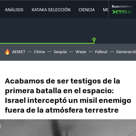
Suscríbete a
ANÁLISIS
XATAKA SELECCIÓN
CIENCIA
MOVILIDAD
HOY SE HABLA DE
AEMET
China
Sequía
Waze
Fallout
Generació
Acabamos de ser testigos de la
primera batalla en el espacio:
Israel interceptó un misil enemigo
fuera de la atmósfera terrestre