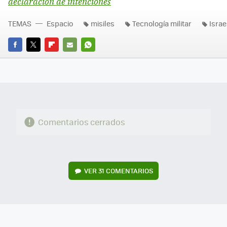
declaración de intenciones
TEMAS
Espacio
misiles
Tecnología militar
Israe
FACEBOOK
TWITTER
FLIPBOARD
E-
WHATSAPP
MAIL
Comentarios cerrados
VER
31 COMENTARIOS