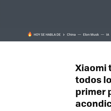
HOY SE HABLA DE
China
Elon Musk
IA
Xiaomi 
todos l
primer 
acondi