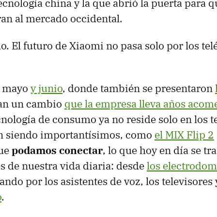
ecnología china y la que abrió la puerta para 
ran al mercado occidental.
o. El futuro de Xiaomi no pasa solo por los tel
e mayo
y junio
, donde también se presentaron
zan un cambio
que la empresa lleva años acom
ecnología de consumo ya no reside solo en los t
n siendo importantísimos, como
el MIX Flip 2
que
podamos conectar
, lo que hoy en día se t
es de nuestra vida diaria: desde
los electrodom
sando por los asistentes de voz, los televisores
o
.