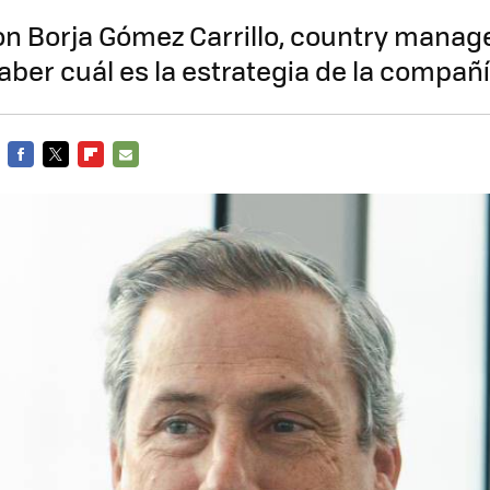
n Borja Gómez Carrillo, country manag
saber cuál es la estrategia de la compa
FACEBOOK
TWITTER
FLIPBOARD
E-
MAIL