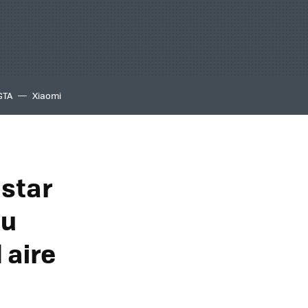
GTA
Xiaomi
istar
su
 aire