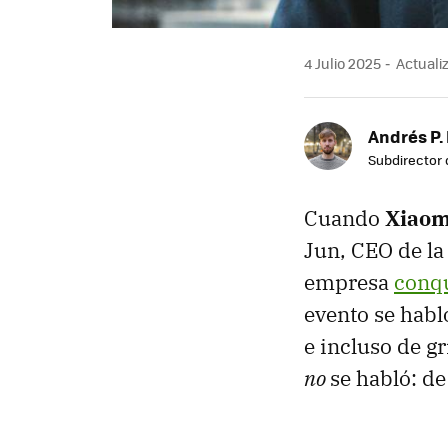
4 Julio 2025
Actualiz
Andrés P.
Subdirector 
Cuando
Xiao
Jun, CEO de la
empresa
conqu
evento se habló
e incluso de gr
no
se habló: de