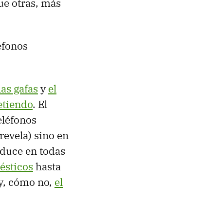
que otras, más
éfonos
las gafas
y
el
etiendo
. El
eléfonos
revela) sino en
raduce en todas
ésticos
hasta
 y, cómo no,
el