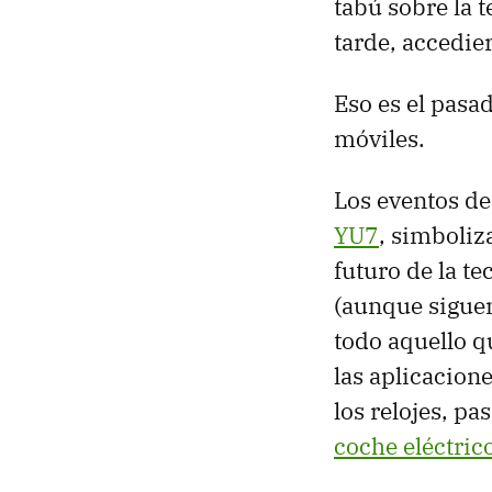
tabú sobre la t
tarde, accedie
Eso es el pasad
móviles.
Los eventos d
YU7
, simboli
futuro de la t
(aunque sigue
todo aquello 
las aplicacion
los relojes, pa
coche eléctric