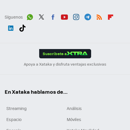
Síguenos
Wh
Twit
Fac
You
Inst
Tele
RSS
Flip
ats
ter
ebo
tub
agr
gra
boa
Link
Tikt
App
ok
e
am
m
rd
edI
ok
Suscríbete a
n
Apoya a Xataka y disfruta ventajas exclusivas
En Xataka hablamos de...
Streaming
Análisis
Espacio
Móviles