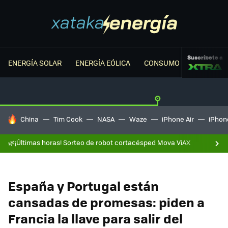
Suscríbete a
ENERGÍA SOLAR
ENERGÍA EÓLICA
CONSUMO ENERGÉTICO
HOY SE HABLA DE
China
Tim Cook
NASA
Waze
iPhone Air
iPhone
🌿¡Últimas horas! Sorteo de robot cortacésped Mova ViAX
España y Portugal están
cansadas de promesas: piden a
Francia la llave para salir del