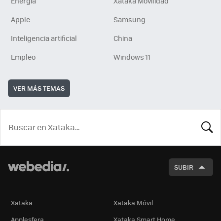
Energía
Xataka Movilidad
Apple
Samsung
Inteligencia artificial
China
Empleo
Windows 11
VER MÁS TEMAS
BUSCA
SUBIR
Xataka
Xataka Móvil
Applesfera
Xataka Smart Home