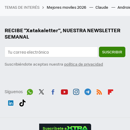
TEMAS DE INTERÉS
Mejores moviles 2026
Claude
Androi
RECIBE "Xatakaletter", NUESTRA NEWSLETTER
SEMANAL
SUSCRIBIR
Suscribiéndote aceptas nuestra
política de privacidad
Síguenos
Wh
Twit
Fac
You
Inst
Tele
RSS
Flip
ats
ter
ebo
tub
agr
gra
boa
Link
Tikt
App
ok
e
am
m
rd
edI
ok
Suscríbete a
n