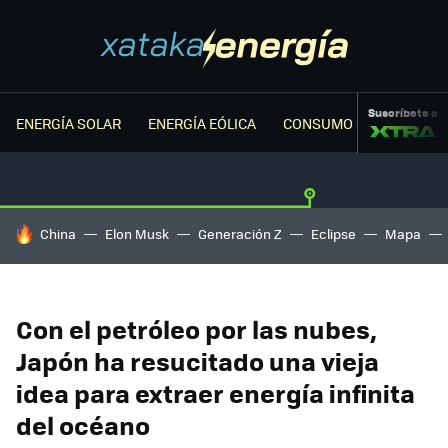
Suscríbete a
ENERGÍA SOLAR
ENERGÍA EÓLICA
CONSUMO ENERGÉTICO
HOY SE HABLA DE
China
Elon Musk
Generación Z
Eclipse
Mapa
Con el petróleo por las nubes,
Japón ha resucitado una vieja
idea para extraer energía infinita
del océano