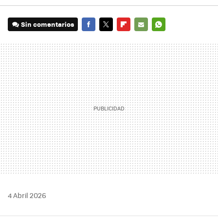
Sin comentarios
FACEBOOK
TWITTER
FLIPBOARD
E-
WHATSAPP
MAIL
4 Abril 2026