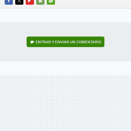
FACEBOOK
TWITTER
FLIPBOARD
E-
WHATSAPP
MAIL
ENTRAR Y ENVIAR UN COMENTARIO