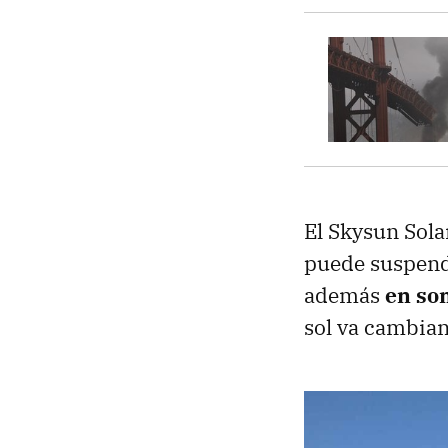
El Skysun Sola
puede suspende
además
en so
sol va cambiand