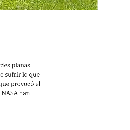
cies planas
e sufrir lo que
 que provocó el
la NASA han