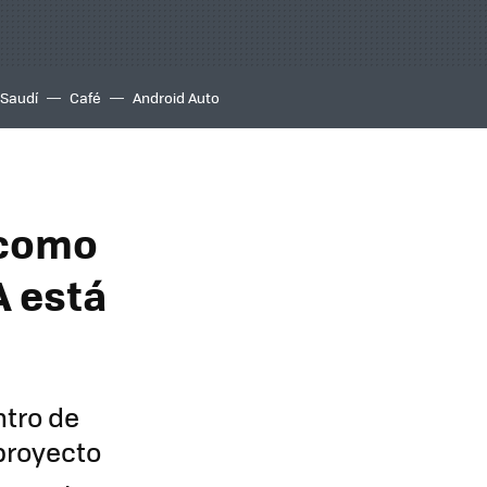
 Saudí
Café
Android Auto
 como
A está
ntro de
proyecto