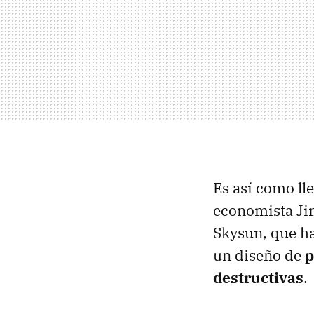
Es así como ll
economista Jim
Skysun, que h
un diseño de
p
destructivas
.