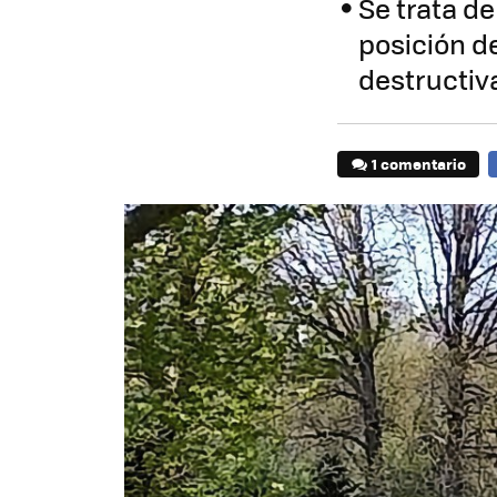
Se trata d
posición d
destructiv
1 comentario