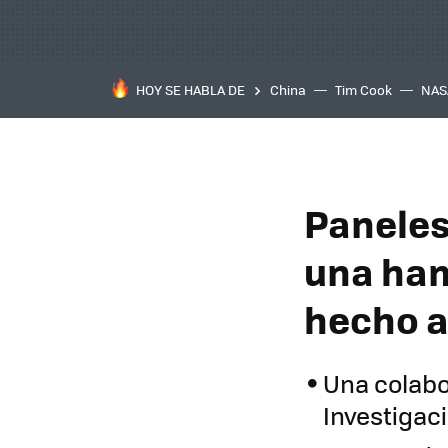
HOY SE HABLA DE
China
Tim Cook
NAS
Paneles
una ham
hecho a
Una colabo
Investigac