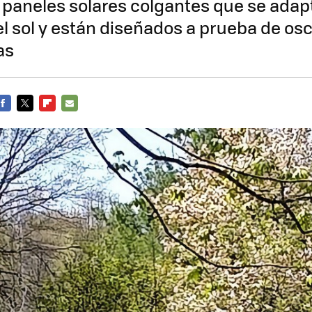
e paneles solares colgantes que se adapt
el sol y están diseñados a prueba de os
as
FACEBOOK
TWITTER
FLIPBOARD
E-
MAIL