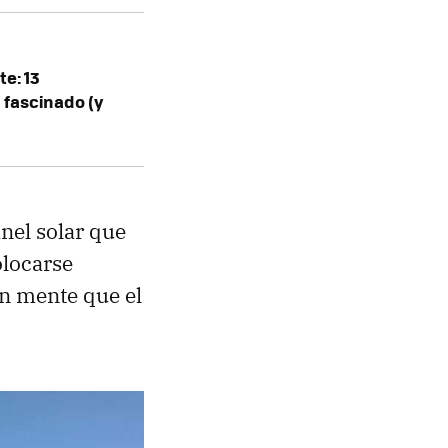
e: 13
fascinado (y
nel solar que
olocarse
en mente que el