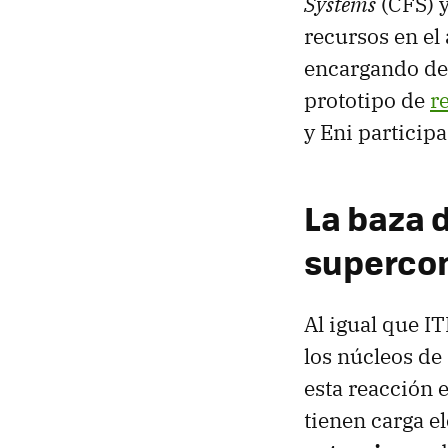
Systems
(CFS) 
recursos en el 
encargando d
prototipo de
r
y Eni particip
La baza 
superco
Al igual que I
los núcleos de
esta reacción e
tienen carga el