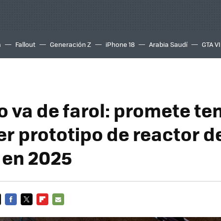
a
Fallout
Generación Z
iPhone 18
Arabia Saudí
GTA VI
o va de farol: promete ten
er prototipo de reactor d
 en 2025
FACEBOOK
TWITTER
FLIPBOARD
E-