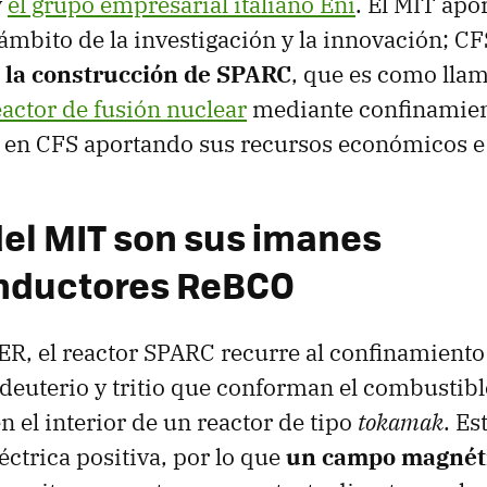
y
el grupo empresarial italiano Eni
. El MIT apo
ámbito de la investigación y la innovación; CF
e
la construcción de SPARC
, que es como llam
eactor de fusión nuclear
mediante confinamien
a en CFS aportando sus recursos económicos e 
del MIT son sus imanes
nductores ReBCO
TER, el reactor SPARC recurre al confinamient
 deuterio y tritio que conforman el combustibl
n el interior de un reactor de tipo
tokamak
. Es
éctrica positiva, por lo que
un campo magnéti