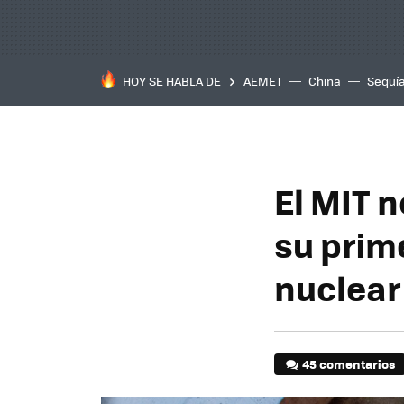
HOY SE HABLA DE
AEMET
China
Sequí
El MIT n
su prim
nuclear
45 comentarios