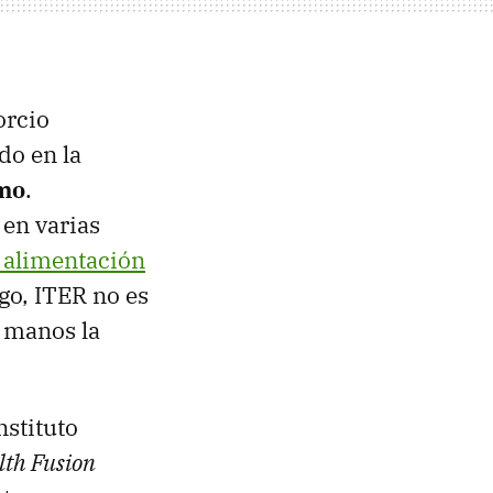
orcio
do en la
tmo
.
y en varias
e alimentación
go, ITER no es
 manos la
nstituto
th Fusion