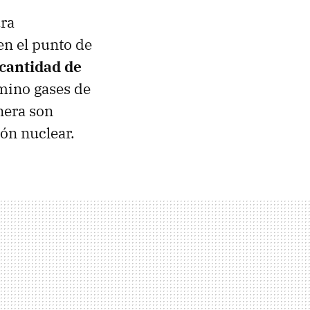
ura
en el punto de
cantidad de
amino gases de
nera son
ión nuclear.