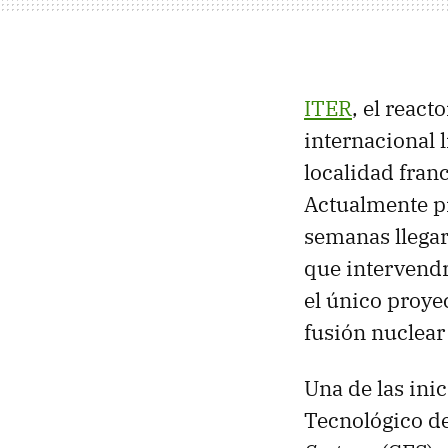
ITER
, el reac
internacional 
localidad fran
Actualmente p
semanas llegar
que intervendr
el único proye
fusión nuclear
Una de las ini
Tecnológico d