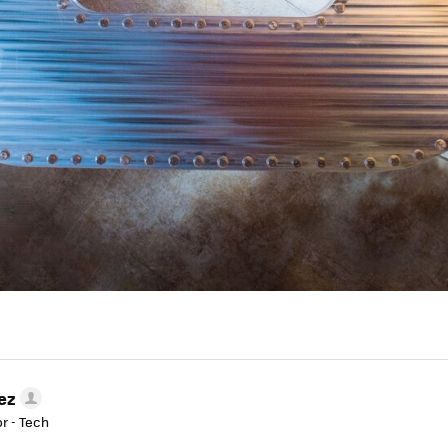
ez
r - Tech