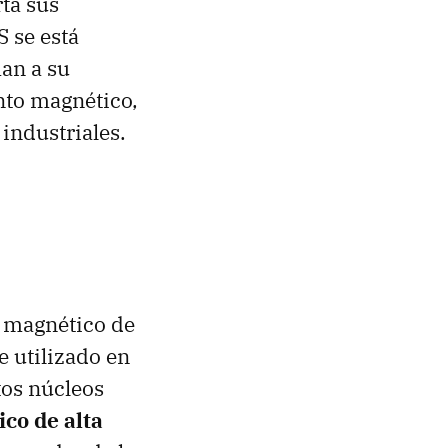
rta sus
S se está
an a su
to magnético,
industriales.
o magnético de
e utilizado en
tos núcleos
co de alta