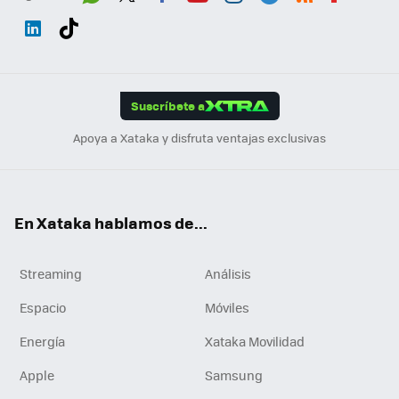
Wh
Twit
Fac
You
Inst
Tele
RSS
Flip
ats
ter
ebo
tub
agr
gra
boa
Link
Tikt
App
ok
e
am
m
rd
edI
ok
Suscríbete a
n
Apoya a Xataka y disfruta ventajas exclusivas
En Xataka hablamos de...
Streaming
Análisis
Espacio
Móviles
Energía
Xataka Movilidad
Apple
Samsung