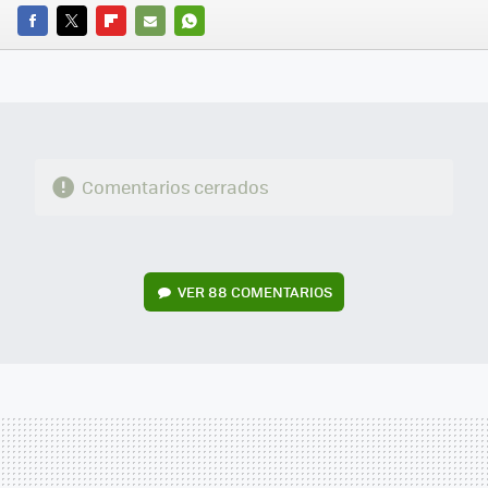
FACEBOOK
TWITTER
FLIPBOARD
E-
WHATSAPP
MAIL
Comentarios cerrados
VER
88 COMENTARIOS