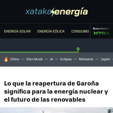
Suscríbete a
ENERGÍA SOLAR
ENERGÍA EÓLICA
CONSUMO ENERGÉTICO
HOY SE HABLA DE
China
Elon Musk
IA
Eclipse
Miniserie
Japón
Lo que la reapertura de Garoña
significa para la energía nuclear y
el futuro de las renovables