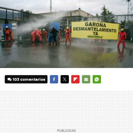
103 comentarios
FACEBOOK
TWITTER
FLIPBOARD
E-
WHATSAPP
MAIL