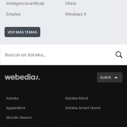
Inteligencia artificial
China
Empleo
Windows 11
VER MÁS TEMAS
BUSCA
SUBIR
Xataka
Xataka Móvil
Applesfera
Xataka Smart Home
Mundo Xiaomi