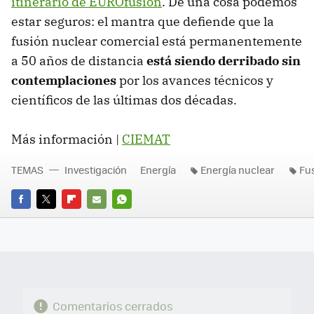
itinerario de EUROfusion
. De una cosa podemos
estar seguros: el mantra que defiende que la
fusión nuclear comercial está permanentemente
a 50 años de distancia
está siendo derribado sin
contemplaciones
por los avances técnicos y
científicos de las últimas dos décadas.
Más información |
CIEMAT
TEMAS
Investigación
Energía
Energía nuclear
Fu
FACEBOOK
TWITTER
FLIPBOARD
E-
WHATSAPP
MAIL
Comentarios cerrados