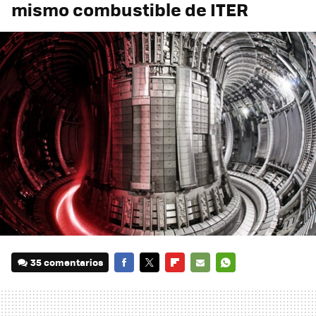
mismo combustible de ITER
35 comentarios
FACEBOOK
TWITTER
FLIPBOARD
E-
WHATSAPP
MAIL