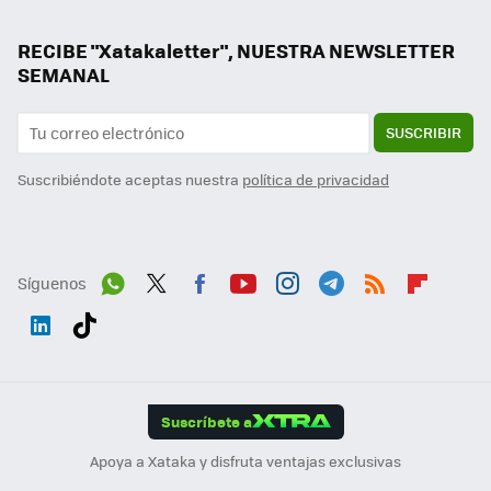
RECIBE "Xatakaletter", NUESTRA NEWSLETTER
SEMANAL
SUSCRIBIR
Suscribiéndote aceptas nuestra
política de privacidad
Síguenos
Wh
Twit
Fac
You
Inst
Tele
RSS
Flip
ats
ter
ebo
tub
agr
gra
boa
Link
Tikt
App
ok
e
am
m
rd
edI
ok
Suscríbete a
n
Apoya a Xataka y disfruta ventajas exclusivas