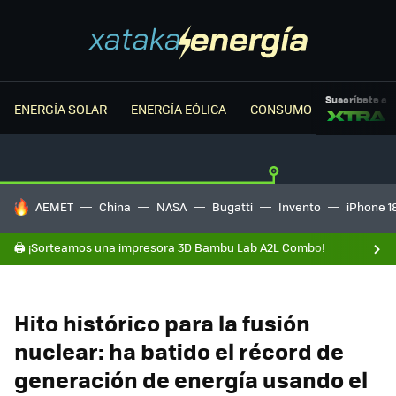
Suscríbete a
ENERGÍA SOLAR
ENERGÍA EÓLICA
CONSUMO ENERGÉTICO
HOY SE HABLA DE
AEMET
China
NASA
Bugatti
Invento
iPhone 1
🖨️ ¡Sorteamos una impresora 3D Bambu Lab A2L Combo!
Hito histórico para la fusión
nuclear: ha batido el récord de
generación de energía usando el