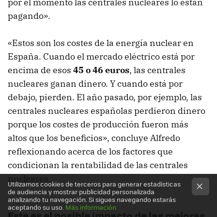
por el momento las centrales nucleares lo están
pagando».
«Estos son los costes de la energía nuclear en
España. Cuando el mercado eléctrico está por
encima de esos
45 o 46 euros
, las centrales
nucleares ganan dinero. Y cuando está por
debajo, pierden. El año pasado, por ejemplo, las
centrales nucleares españolas perdieron dinero
porque los costes de producción fueron más
altos que los beneficios», concluye Alfredo
reflexionando acerca de los factores que
condicionan la rentabilidad de las centrales
nucleares.
Utilizamos cookies de terceros para generar estadísticas
de audiencia y mostrar publicidad personalizada
analizando tu navegación. Si sigues navegando estarás
aceptando su uso.
Más información
Este es el posible impacto de las mejoras