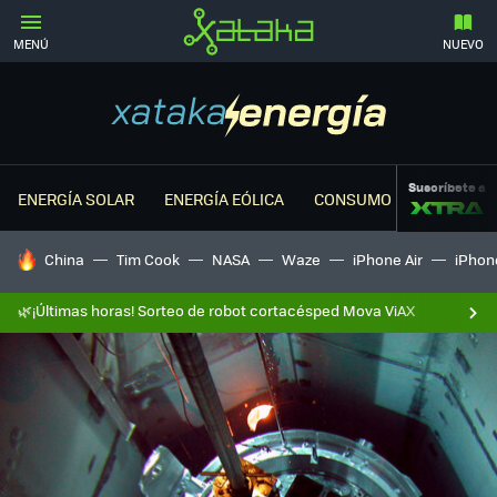
MENÚ
NUEVO
Suscríbete a
ENERGÍA SOLAR
ENERGÍA EÓLICA
CONSUMO ENERGÉTICO
HOY SE HABLA DE
China
Tim Cook
NASA
Waze
iPhone Air
iPhone
🌿¡Últimas horas! Sorteo de robot cortacésped Mova ViAX