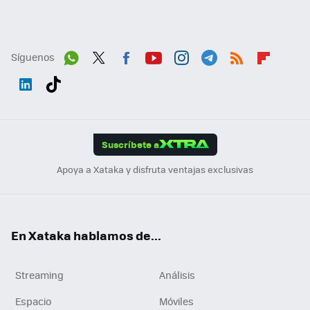
Síguenos
Wh
Twit
Fac
You
Inst
Tele
RSS
Flip
ats
ter
ebo
tub
agr
gra
boa
Link
Tikt
App
ok
e
am
m
rd
edI
ok
Suscríbete a
n
Apoya a Xataka y disfruta ventajas exclusivas
En Xataka hablamos de...
Streaming
Análisis
Espacio
Móviles