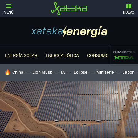
MENÚ
NUEVO
Suscríbete a
ENERGÍA SOLAR
ENERGÍA EÓLICA
CONSUMO ENERGÉTICO
HOY SE HABLA DE
China
Elon Musk
IA
Eclipse
Miniserie
Japón