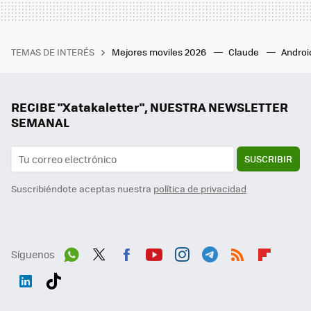
TEMAS DE INTERÉS
Mejores moviles 2026
Claude
Androi
RECIBE "Xatakaletter", NUESTRA NEWSLETTER
SEMANAL
SUSCRIBIR
Suscribiéndote aceptas nuestra
política de privacidad
Síguenos
Wh
Twit
Fac
You
Inst
Tele
RSS
Flip
ats
ter
ebo
tub
agr
gra
boa
Link
Tikt