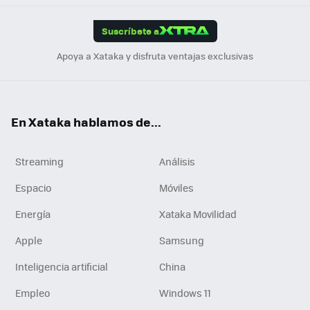
App
ok
e
am
m
rd
edI
ok
Suscríbete a
n
Apoya a Xataka y disfruta ventajas exclusivas
En Xataka hablamos de...
Streaming
Análisis
Espacio
Móviles
Energía
Xataka Movilidad
Apple
Samsung
Inteligencia artificial
China
Empleo
Windows 11