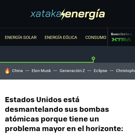
Suscríbete a
ENERGÍA SOLAR
ENERGÍA EÓLICA
CONSUMO ENERGÉTICO
HOY SE HABLA DE
China
Elon Musk
Generación Z
Eclipse
Christoph
Estados Unidos está
desmantelando sus bombas
atómicas porque tiene un
problema mayor en el horizonte: