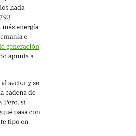
ados nada
.793
n más energía
Alemania e
de generación
odo apunta a
al sector y se
la cadena de
. Pero, si
 ¿qué pasa con
te tipo en