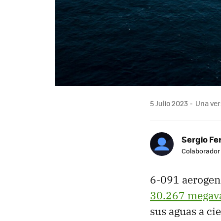
5 Julio 2023
Una vers
Sergio F
Colaborador
6-091 aerogen
30.267 megava
sus aguas a ci