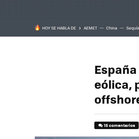
HOY SE HABLA DE
AEMET
China
Sequí
España 
eólica,
offshore
15 comentarios