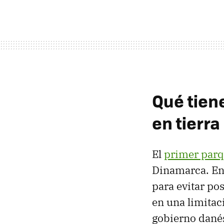
Qué tien
en tierra
El
primer parqu
Dinamarca. En 
para evitar p
en una limitaci
gobierno danés