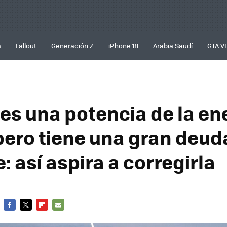
a
Fallout
Generación Z
iPhone 18
Arabia Saudí
GTA VI
es una potencia de la en
 pero tiene una gran deud
: así aspira a corregirla
FACEBOOK
TWITTER
FLIPBOARD
E-