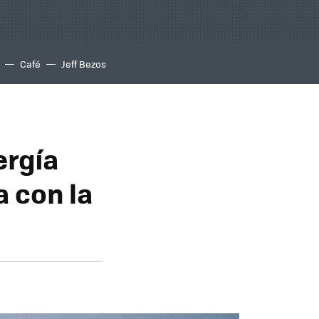
Café
Jeff Bezos
ergía
a con la