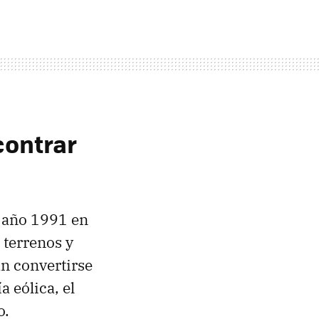
contrar
l año 1991 en
 terrenos y
n convertirse
a eólica, el
o.