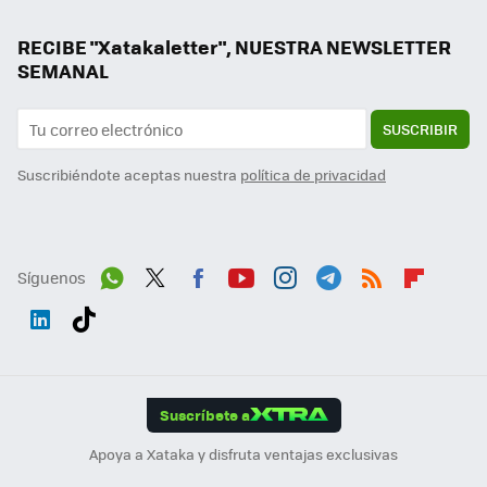
RECIBE "Xatakaletter", NUESTRA NEWSLETTER
SEMANAL
SUSCRIBIR
Suscribiéndote aceptas nuestra
política de privacidad
Síguenos
Wh
Twit
Fac
You
Inst
Tele
RSS
Flip
ats
ter
ebo
tub
agr
gra
boa
Link
Tikt
App
ok
e
am
m
rd
edI
ok
Suscríbete a
n
Apoya a Xataka y disfruta ventajas exclusivas