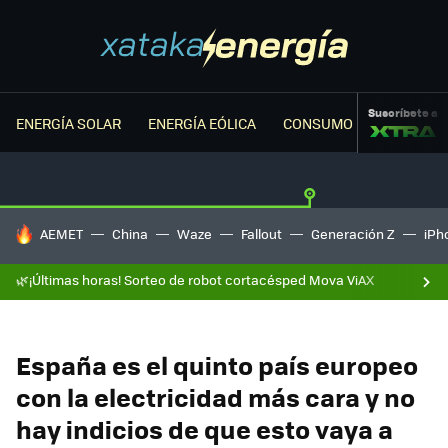
Suscríbete a
ENERGÍA SOLAR
ENERGÍA EÓLICA
CONSUMO ENERGÉTICO
HOY SE HABLA DE
AEMET
China
Waze
Fallout
Generación Z
iPh
🌿¡Últimas horas! Sorteo de robot cortacésped Mova ViAX
España es el quinto país europeo
con la electricidad más cara y no
hay indicios de que esto vaya a