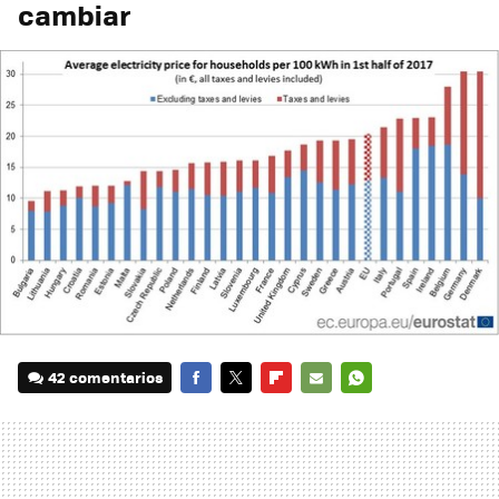
cambiar
42 comentarios
FACEBOOK
TWITTER
FLIPBOARD
E-
WHATSAPP
MAIL