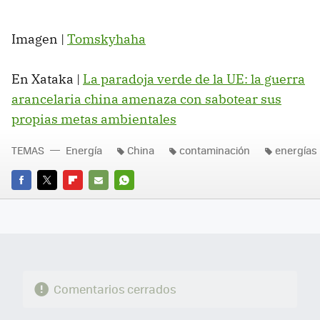
Imagen |
Tomskyhaha
En Xataka |
La paradoja verde de la UE: la guerra
arancelaria china amenaza con sabotear sus
propias metas ambientales
TEMAS
Energía
China
contaminación
energías
FACEBOOK
TWITTER
FLIPBOARD
E-
WHATSAPP
MAIL
Comentarios cerrados