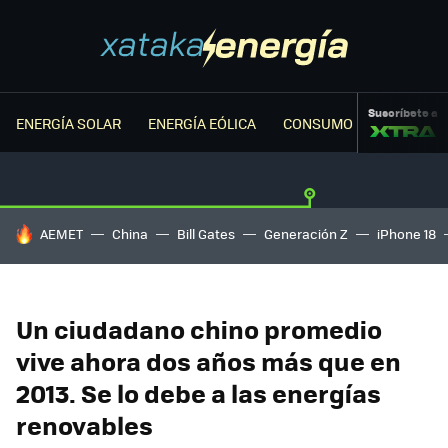
Suscríbete a
ENERGÍA SOLAR
ENERGÍA EÓLICA
CONSUMO ENERGÉTICO
HOY SE HABLA DE
AEMET
China
Bill Gates
Generación Z
iPhone 18
Un ciudadano chino promedio
vive ahora dos años más que en
2013. Se lo debe a las energías
renovables