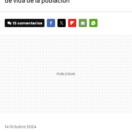
de vida de la población
15 comentarios
FACEBOOK
TWITTER
FLIPBOARD
E-
WHATSAPP
MAIL
14 Octubre 2024