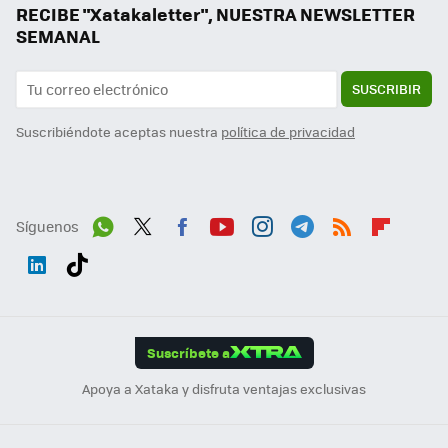
RECIBE "Xatakaletter", NUESTRA NEWSLETTER
SEMANAL
SUSCRIBIR
Suscribiéndote aceptas nuestra
política de privacidad
Síguenos
Wh
Twit
Fac
You
Inst
Tele
RSS
Flip
ats
ter
ebo
tub
agr
gra
boa
Link
Tikt
App
ok
e
am
m
rd
edI
ok
Suscríbete a
n
Apoya a Xataka y disfruta ventajas exclusivas