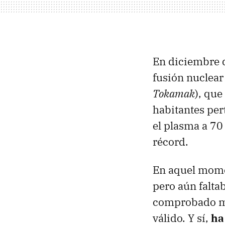
En diciembre d
fusión nuclear
Tokamak
), que
habitantes per
el plasma a 70
récord.
En aquel mom
pero aún falta
comprobado mi
válido. Y sí,
ha