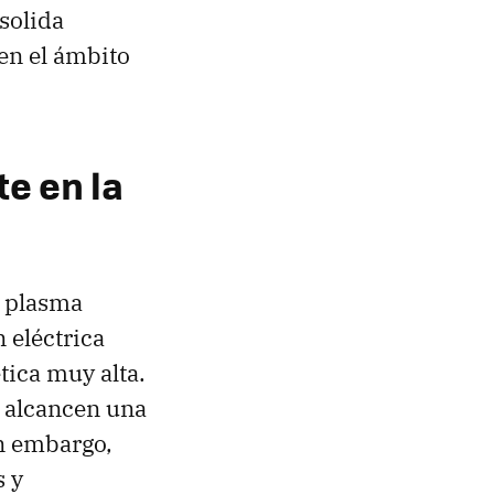
nsolida
en el ámbito
e en la
l plasma
 eléctrica
tica muy alta.
e alcancen una
n embargo,
s y