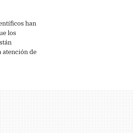
ientíficos han
ue los
stán
a atención de