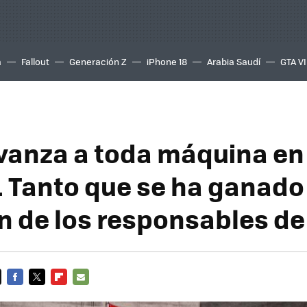
a
Fallout
Generación Z
iPhone 18
Arabia Saudí
GTA VI
vanza a toda máquina en
. Tanto que se ha ganado 
n de los responsables de
FACEBOOK
TWITTER
FLIPBOARD
E-