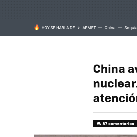
HOY SE HABLA DE
AEMET
China
Sequí
China a
nuclear
atenció
87 comentarios