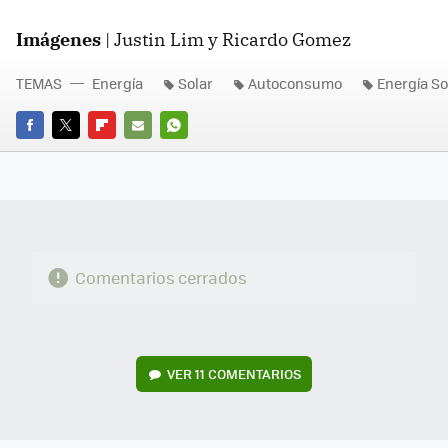
Imágenes
| Justin Lim y Ricardo Gomez
TEMAS
Energía
Solar
Autoconsumo
Energía So
FACEBOOK
TWITTER
FLIPBOARD
E-
WHATSAPP
MAIL
Comentarios cerrados
VER
11 COMENTARIOS