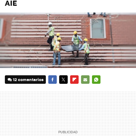
AIE
12 comentarios
FACEBOOK
TWITTER
FLIPBOARD
E-
WHATSAPP
MAIL