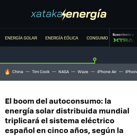
Suscríbete a
ENERGÍA SOLAR
ENERGÍA EÓLICA
CONSUMO ENERGÉTICO
HOY SE HABLA DE
China
Tim Cook
NASA
Waze
iPhone Air
iPhone
El boom del autoconsumo: la
energía solar distribuida mundial
triplicará el sistema eléctrico
español en cinco años, según la