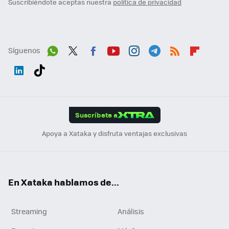
Suscribiéndote aceptas nuestra
política de privacidad
Síguenos
Wh
Twit
Fac
You
Inst
Tele
RSS
Flip
ats
ter
ebo
tub
agr
gra
boa
Link
Tikt
App
ok
e
am
m
rd
edI
ok
Suscríbete a
n
Apoya a Xataka y disfruta ventajas exclusivas
En Xataka hablamos de...
Streaming
Análisis