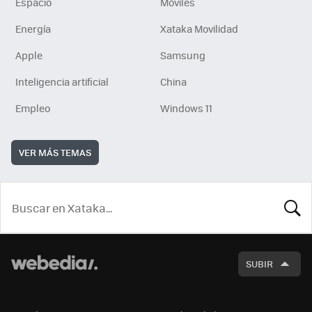
Espacio
Móviles
Energía
Xataka Movilidad
Apple
Samsung
Inteligencia artificial
China
Empleo
Windows 11
VER MÁS TEMAS
BUSCA
SUBIR