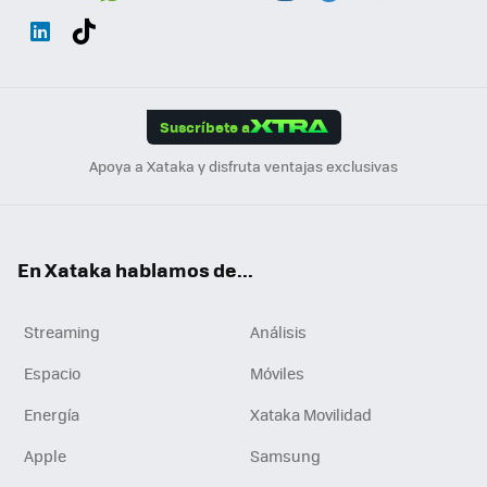
Wh
Twit
Fac
You
Inst
Tele
RSS
Flip
ats
ter
ebo
tub
agr
gra
boa
Link
Tikt
App
ok
e
am
m
rd
edI
ok
Suscríbete a
n
Apoya a Xataka y disfruta ventajas exclusivas
En Xataka hablamos de...
Streaming
Análisis
Espacio
Móviles
Energía
Xataka Movilidad
Apple
Samsung