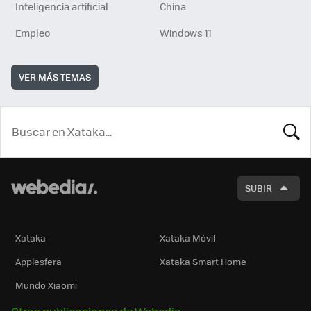
Inteligencia artificial
China
Empleo
Windows 11
VER MÁS TEMAS
BUSCA
SUBIR
Xataka
Xataka Móvil
Applesfera
Xataka Smart Home
Mundo Xiaomi