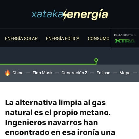
Suscríbete a
ENERGÍA SOLAR
ENERGÍA EÓLICA
CONSUMO ENERGÉTICO
HOY SE HABLA DE
China
Elon Musk
Generación Z
Eclipse
Mapa
La alternativa limpia al gas
natural es el propio metano.
Ingenieros navarros han
encontrado en esa ironía una