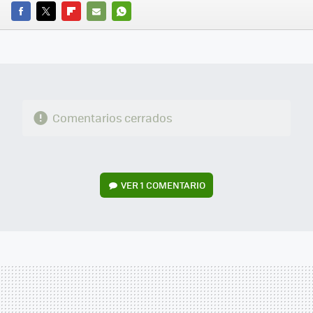
FACEBOOK
TWITTER
FLIPBOARD
E-
WHATSAPP
MAIL
Comentarios cerrados
VER
1 COMENTARIO