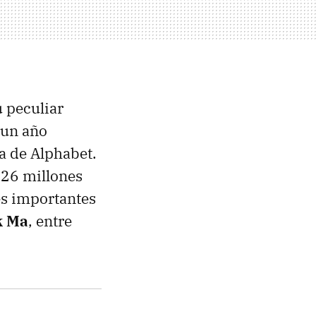
 peculiar
 un año
a de Alphabet.
e 26 millones
es importantes
k Ma
, entre