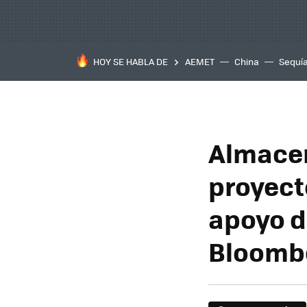
HOY SE HABLA DE
AEMET
China
Sequí
Almacen
proyect
apoyo de
Bloomb