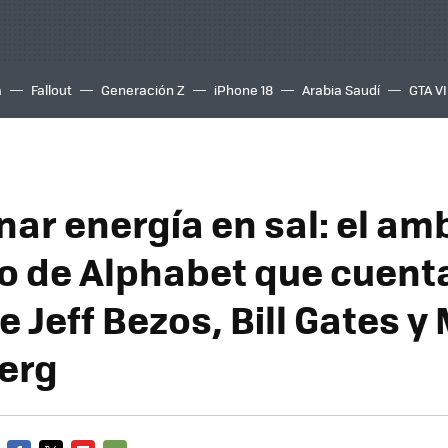
a
Fallout
Generación Z
iPhone 18
Arabia Saudí
GTA VI
ar energía en sal: el am
o de Alphabet que cuenta
 Jeff Bezos, Bill Gates y
erg