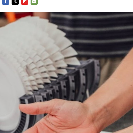
FACEBOOK
TWITTER
FLIPBOARD
E-
MAIL