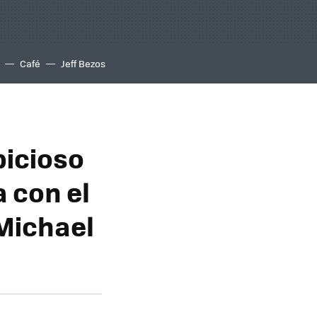
Café
Jeff Bezos
bicioso
 con el
 Michael