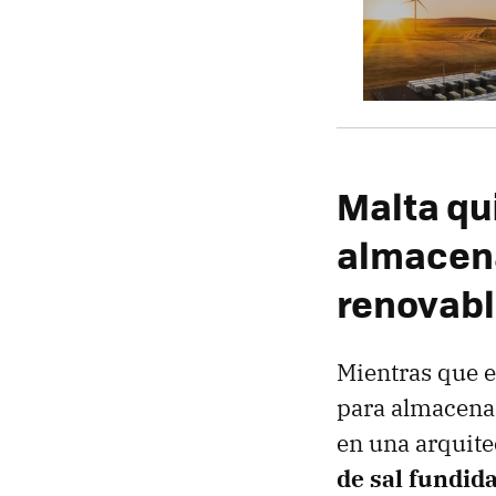
Malta qui
almacena
renovab
Mientras que e
para almacenar
en una arquite
de sal fundid