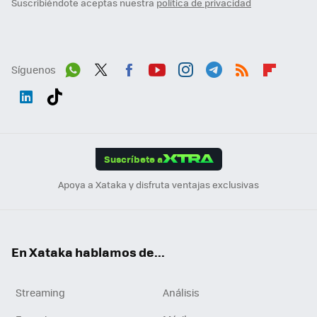
Suscribiéndote aceptas nuestra
política de privacidad
Síguenos
Wh
Twit
Fac
You
Inst
Tele
RSS
Flip
ats
ter
ebo
tub
agr
gra
boa
Link
Tikt
App
ok
e
am
m
rd
edI
ok
Suscríbete a
n
Apoya a Xataka y disfruta ventajas exclusivas
En Xataka hablamos de...
Streaming
Análisis