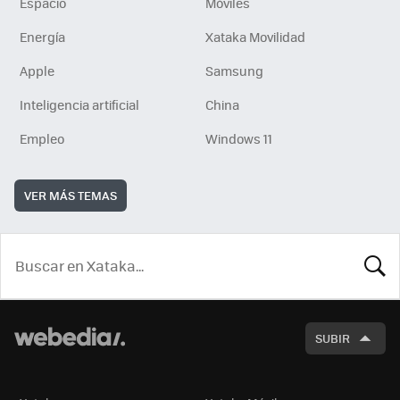
Espacio
Móviles
Energía
Xataka Movilidad
Apple
Samsung
Inteligencia artificial
China
Empleo
Windows 11
VER MÁS TEMAS
BUSCA
SUBIR