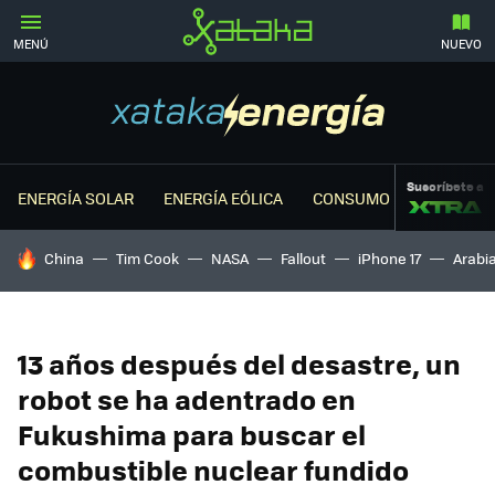
MENÚ
NUEVO
Suscríbete a
ENERGÍA SOLAR
ENERGÍA EÓLICA
CONSUMO ENERGÉTICO
HOY SE HABLA DE
China
Tim Cook
NASA
Fallout
iPhone 17
Arabi
13 años después del desastre, un
robot se ha adentrado en
Fukushima para buscar el
combustible nuclear fundido