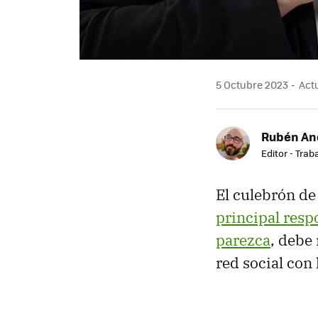
5 Octubre 2023
Actu
Rubén An
Editor - Trab
El culebrón d
principal resp
parezca
, debe
red social con