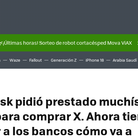
🌿¡Últimas horas! Sorteo de robot cortacésped Mova ViAX
a
Waze
Fallout
Generación Z
iPhone 18
Arabia Saudí
sk pidió prestado muchí
para comprar X. Ahora ti
r a los bancos cómo va a