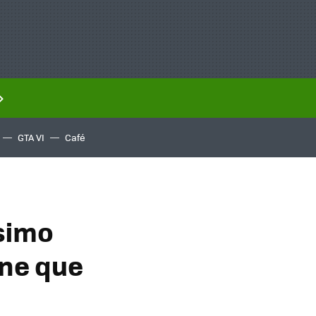
GTA VI
Café
simo
ene que