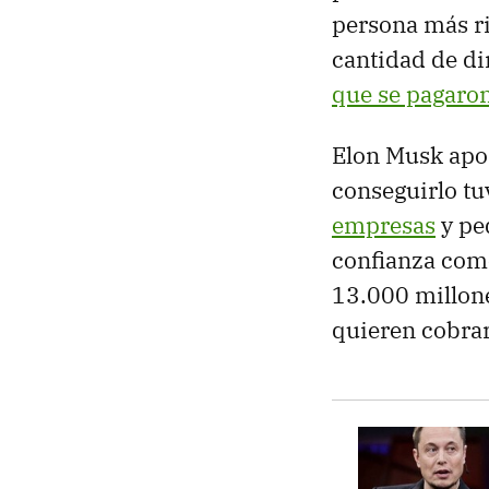
persona más ri
cantidad de di
que se pagaro
Elon Musk apor
conseguirlo t
empresas
y pe
confianza co
13.000 millone
quieren cobrar