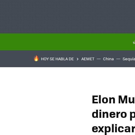
HOY SE HABLA DE
AEMET
China
Sequí
Elon Mu
dinero 
explica