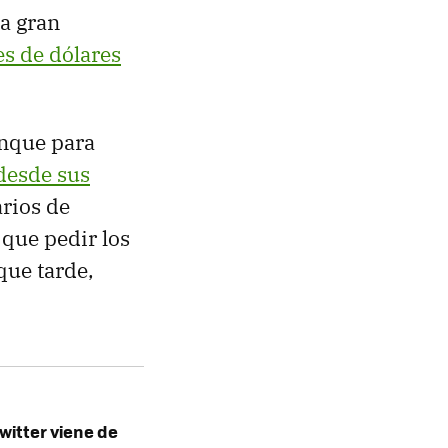
a gran
s de dólares
unque para
desde sus
arios de
 que pedir los
que tarde,
witter viene de