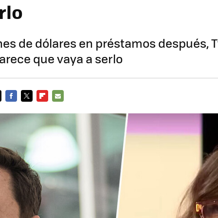
rlo
nes de dólares en préstamos después, T
parece que vaya a serlo
FACEBOOK
TWITTER
FLIPBOARD
E-
MAIL