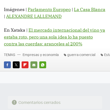
Imágenes |
Parlamento Europeo
|
La Casa Blanca
|
ALEXANDRE LALLEMAND
En Xataka |
El mercado internacional del vino ya
estaba roto, pero una sola idea lo ha puesto
contra las cuerdas: aranceles al 200%
TEMAS
Empresas y economía
guerra comercial
Est
FACEBOOK
TWITTER
FLIPBOARD
E-
WHATSAPP
MAIL
Comentarios cerrados