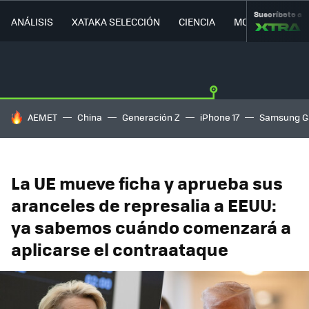
Suscríbete a
ANÁLISIS
XATAKA SELECCIÓN
CIENCIA
MOVILIDAD
HOY SE HABLA DE
AEMET
China
Generación Z
iPhone 17
Samsung G
La UE mueve ficha y aprueba sus
aranceles de represalia a EEUU:
ya sabemos cuándo comenzará a
aplicarse el contraataque