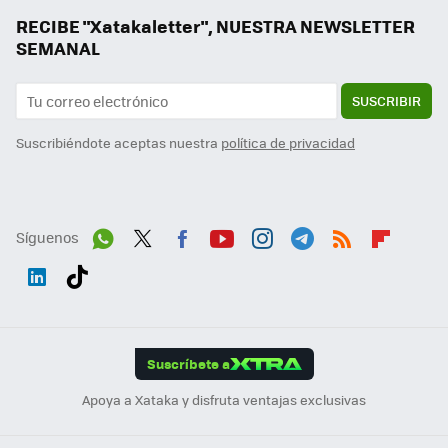
RECIBE "Xatakaletter", NUESTRA NEWSLETTER
SEMANAL
SUSCRIBIR
Suscribiéndote aceptas nuestra
política de privacidad
Síguenos
Wh
Twit
Fac
You
Inst
Tele
RSS
Flip
ats
ter
ebo
tub
agr
gra
boa
Link
Tikt
App
ok
e
am
m
rd
edI
ok
Suscríbete a
n
Apoya a Xataka y disfruta ventajas exclusivas