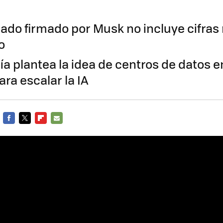
ado firmado por Musk no incluye cifras n
o
a plantea la idea de centros de datos e
ra escalar la IA
FACEBOOK
TWITTER
FLIPBOARD
E-
MAIL