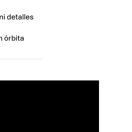
i detalles
n órbita