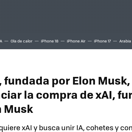
A
Ola de calor
iPhone 18
iPhone Air
iPhone 17
Arabia
 fundada por Elon Musk,
ciar la compra de xAI, f
n Musk
uiere xAI y busca unir IA, cohetes y co