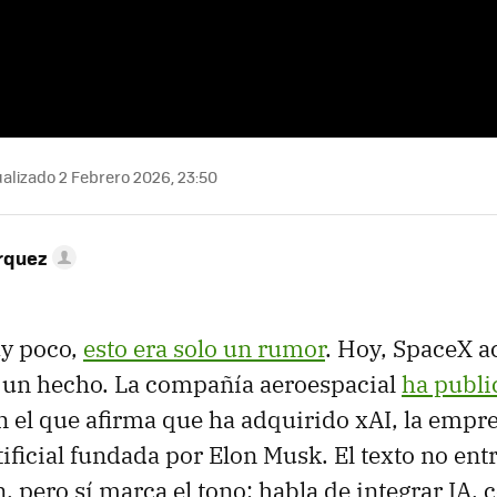
alizado 2 Febrero 2026, 23:50
rquez
y poco,
esto era solo un rumor
. Hoy, SpaceX a
 un hecho. La compañía aeroespacial
ha publi
 el que afirma que ha adquirido xAI, la empr
tificial fundada por Elon Musk. El texto no entr
, pero sí marca el tono: habla de integrar IA, 