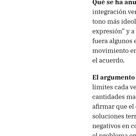
Qué se ha an
integración ver
tono más ideol
expresión” y a 
fuera algunos 
movimiento emp
el acuerdo.
El argumento 
límites cada v
cantidades masi
afirmar que e
soluciones ter
negativos en c
el problema en