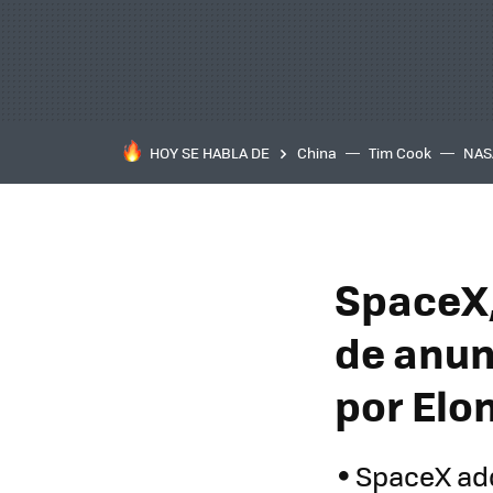
HOY SE HABLA DE
China
Tim Cook
NAS
SpaceX,
de anun
por Elo
SpaceX adq