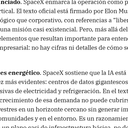
unciado
. SpaceX enmarca la operación como p
tical. El texto oficial está firmado por Elon Mu
ógico que corporativo, con referencias a “libe
una misión casi existencial. Pero, más allá del 
elementos que resultan importante para enten
resarial: no hay cifras ni detalles de cómo s
es energético
. SpaceX sostiene que la IA est
ez más evidentes: centros de datos gigantesco
vas de electricidad y refrigeración. En el text
l crecimiento de esa demanda no puede cubrir
restres en un horizonte cercano sin generar i
omunidades y en el entorno. Es un razonamie
 un plano casi de infraestructura básica, no d