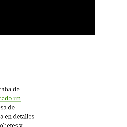
caba de
cado un
esa de
a en detalles
cohetes y