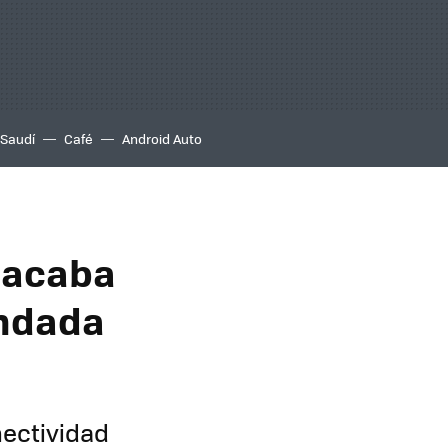
 Saudí
Café
Android Auto
 acaba
undada
nectividad