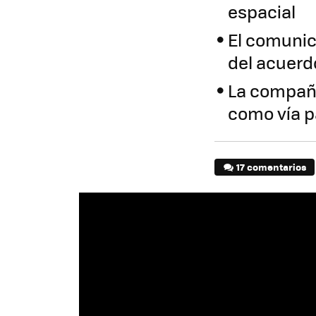
espacial
El comunic
del acuerd
La compañí
como vía pa
17 comentarios