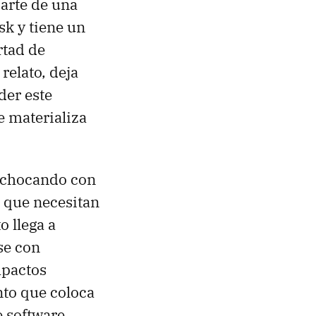
arte de una
sk y tiene un
rtad de
relato, deja
der este
e materializa
á chocando con
s que necesitan
o llega a
se con
mpactos
nto que coloca
e software.