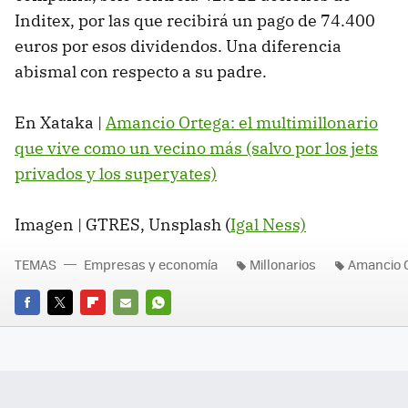
Inditex, por las que recibirá un pago de 74.400
euros por esos dividendos. Una diferencia
abismal con respecto a su padre.
En Xataka |
Amancio Ortega: el multimillonario
que vive como un vecino más (salvo por los jets
privados y los superyates)
Imagen | GTRES, Unsplash (
Igal Ness)
TEMAS
Empresas y economía
Millonarios
Amancio 
FACEBOOK
TWITTER
FLIPBOARD
E-
WHATSAPP
MAIL