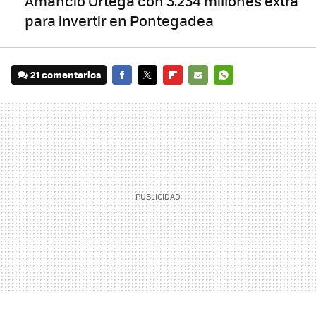
Amancio Ortega con 3.234 millones extra
para invertir en Pontegadea
21 comentarios
FACEBOOK
TWITTER
FLIPBOARD
E-
WHATSAPP
MAIL