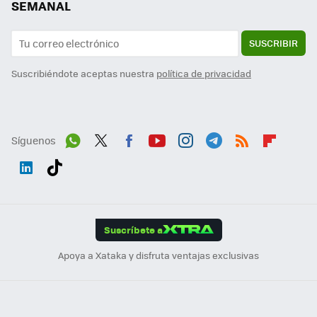
SEMANAL
SUSCRIBIR
Suscribiéndote aceptas nuestra
política de privacidad
Síguenos
Wh
Twit
Fac
You
Inst
Tele
RSS
Flip
ats
ter
ebo
tub
agr
gra
boa
Link
Tikt
App
ok
e
am
m
rd
edI
ok
Suscríbete a
n
Apoya a Xataka y disfruta ventajas exclusivas