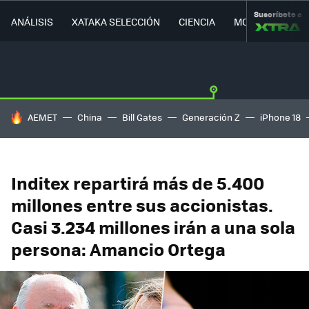
Suscríbete a
ANÁLISIS
XATAKA SELECCIÓN
CIENCIA
MOVILIDAD
HOY SE HABLA DE
AEMET
China
Bill Gates
Generación Z
iPhone 18
Inditex repartirá más de 5.400
millones entre sus accionistas.
Casi 3.234 millones irán a una sola
persona: Amancio Ortega