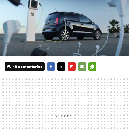
49 comentarios
FACEBOOK
TWITTER
FLIPBOARD
E-
WHATSAPP
MAIL