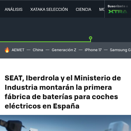
Suscríbete a
ANÁLISIS
XATAKA SELECCIÓN
CIENCIA
MOVILIDAD
HOY SE HABLA DE
AEMET
China
Generación Z
iPhone 17
Samsung G
SEAT, Iberdrola y el Ministerio de
Industria montarán la primera
fábrica de baterías para coches
eléctricos en España