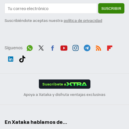
SUSCRIBIR
Suscribiéndote aceptas nuestra
política de privacidad
Síguenos
Wh
Twit
Fac
You
Inst
Tele
RSS
Flip
ats
ter
ebo
tub
agr
gra
boa
Link
Tikt
App
ok
e
am
m
rd
edI
ok
Suscríbete a
n
Apoya a Xataka y disfruta ventajas exclusivas
En Xataka hablamos de...