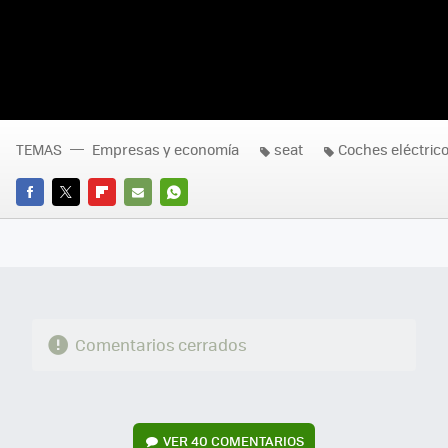
TEMAS
Empresas y economía
seat
Coches eléctric
FACEBOOK
TWITTER
FLIPBOARD
E-
WHATSAPP
MAIL
Comentarios cerrados
VER
40 COMENTARIOS