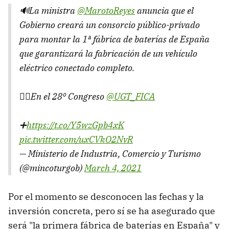
🔊La ministra
@MarotoReyes
anuncia que el
Gobierno creará un consorcio público-privado
para montar la 1ª fábrica de baterías de España
que garantizará la fabricación de un vehículo
eléctrico conectado completo.
👉🏻En el 28º Congreso
@UGT_FICA
➕
https://t.co/Y5wzGpb4xK
pic.twitter.com/uxCVkO2NvR
— Ministerio de Industria, Comercio y Turismo
(@mincoturgob)
March 4, 2021
Por el momento se desconocen las fechas y la
inversión concreta, pero sí se ha asegurado que
será "la primera fábrica de baterías en España" y