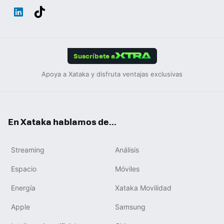
Wh
Twit
Fac
You
Inst
Tele
RSS
Flip
ats
ter
ebo
tub
agr
gra
boa
Link
Tikt
App
ok
e
am
m
rd
edIn
ok
Suscríbete a
Apoya a Xataka y disfruta ventajas exclusivas
En Xataka hablamos de...
Streaming
Análisis
Espacio
Móviles
Energía
Xataka Movilidad
Apple
Samsung