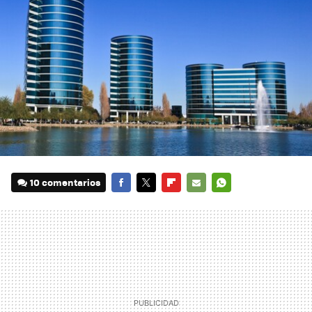
10 comentarios
FACEBOOK
TWITTER
FLIPBOARD
E-
WHATSAPP
MAIL