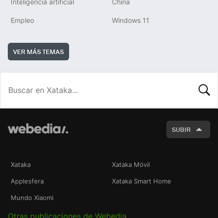
Inteligencia artificial
China
Empleo
Windows 11
VER MÁS TEMAS
BUSCA
SUBIR
Xataka
Xataka Móvil
Applesfera
Xataka Smart Home
Mundo Xiaomi
Otras publicaciones de Webedia