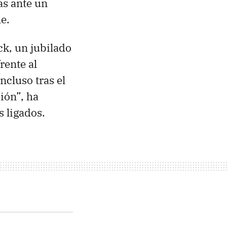
as ante un
le.
k, un jubilado
rente al
cluso tras el
ción”, ha
s ligados.