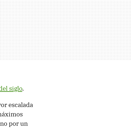
el siglo
.
yor escalada
 máximos
e no por un