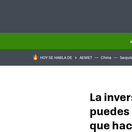
HOY SE HABLA DE
AEMET
China
Sequí
La inve
puedes 
que hac