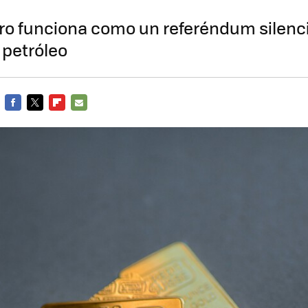
oro funciona como un referéndum silenci
 petróleo
FACEBOOK
TWITTER
FLIPBOARD
E-
MAIL