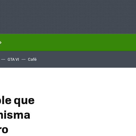
GTA VI
Café
ble que
 misma
ro