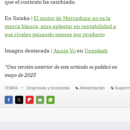
que el contexto ha cambiado.
En Xataka |
El motor de Mercadona no es la
marca blanca, sino aplastar en rentabilidad a
sus rivales ganando menos por producto
Imagen destacada |
Annie Vo
en
Unsplash
*Una versión anterior de este artículo se publicó en
mayo de 2025
TEMAS
Empresas y economía
Alimentación
Superm
FACEBOOK
TWITTER
FLIPBOARD
E-
WHATSAPP
MAIL