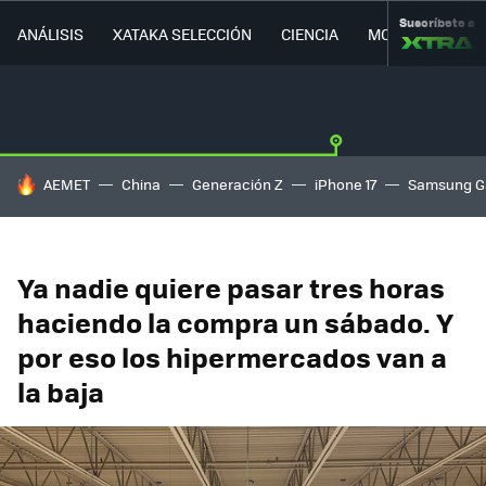
Suscríbete a
ANÁLISIS
XATAKA SELECCIÓN
CIENCIA
MOVILIDAD
HOY SE HABLA DE
AEMET
China
Generación Z
iPhone 17
Samsung G
Ya nadie quiere pasar tres horas
haciendo la compra un sábado. Y
por eso los hipermercados van a
la baja