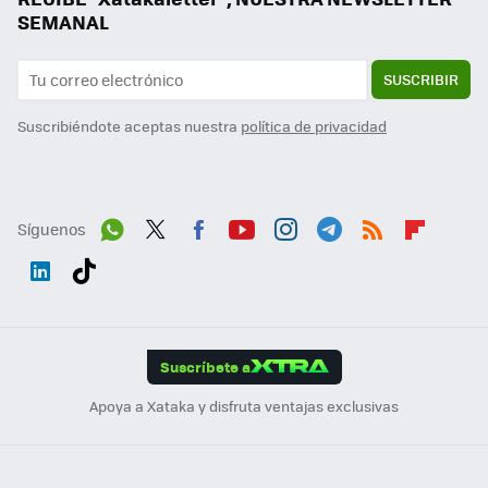
SEMANAL
SUSCRIBIR
Suscribiéndote aceptas nuestra
política de privacidad
Síguenos
Wh
Twit
Fac
You
Inst
Tele
RSS
Flip
ats
ter
ebo
tub
agr
gra
boa
Link
Tikt
App
ok
e
am
m
rd
edI
ok
Suscríbete a
n
Apoya a Xataka y disfruta ventajas exclusivas