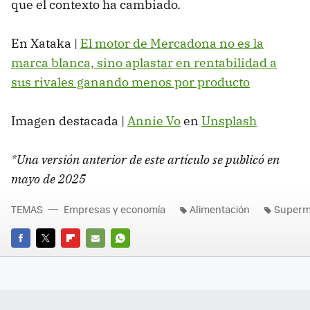
que el contexto ha cambiado.
En Xataka |
El motor de Mercadona no es la
marca blanca, sino aplastar en rentabilidad a
sus rivales ganando menos por producto
Imagen destacada |
Annie Vo
en
Unsplash
*Una versión anterior de este artículo se publicó en
mayo de 2025
TEMAS
Empresas y economía
Alimentación
Superm
FACEBOOK
TWITTER
FLIPBOARD
E-
WHATSAPP
MAIL