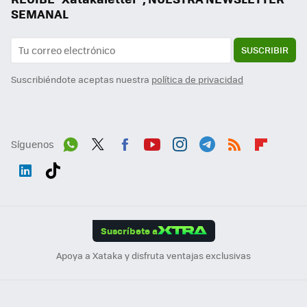
SEMANAL
SUSCRIBIR
Suscribiéndote aceptas nuestra
política de privacidad
Síguenos
Wh
Twit
Fac
You
Inst
Tele
RSS
Flip
ats
ter
ebo
tub
agr
gra
boa
Link
Tikt
App
ok
e
am
m
rd
edI
ok
Suscríbete a
n
Apoya a Xataka y disfruta ventajas exclusivas