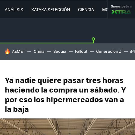
Suscríbete a
ANÁLISIS
XATAKA SELECCIÓN
CIENCIA
MOVILIDAD
HOY SE HABLA DE
AEMET
China
Sequía
Fallout
Generación Z
iP
Ya nadie quiere pasar tres horas
haciendo la compra un sábado. Y
por eso los hipermercados van a
la baja