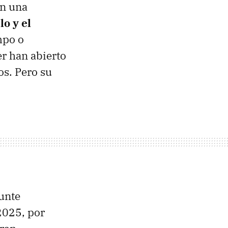
en una
o y el
mpo o
er han abierto
s. Pero su
unte
2025, por