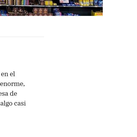
en el
 enorme,
esa de
algo casi