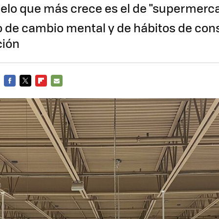
elo que más crece es el de "supermerc
 de cambio mental y de hábitos de co
ción
FACEBOOK
TWITTER
FLIPBOARD
E-
MAIL