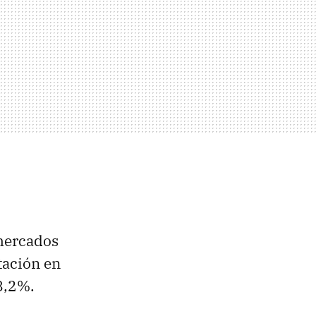
rmercados
tación en
8,2%.