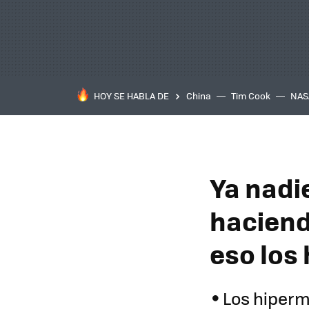
HOY SE HABLA DE
China
Tim Cook
NAS
Ya nadi
haciend
eso los
Los hiperm