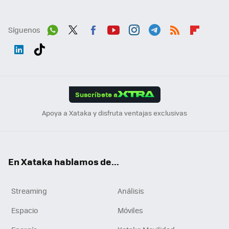
Síguenos
Wh
Twit
Fac
You
Inst
Tele
RSS
Flip
ats
ter
ebo
tub
agr
gra
boa
Link
Tikt
App
ok
e
am
m
rd
edI
ok
Suscríbete a
n
Apoya a Xataka y disfruta ventajas exclusivas
En Xataka hablamos de...
Streaming
Análisis
Espacio
Móviles