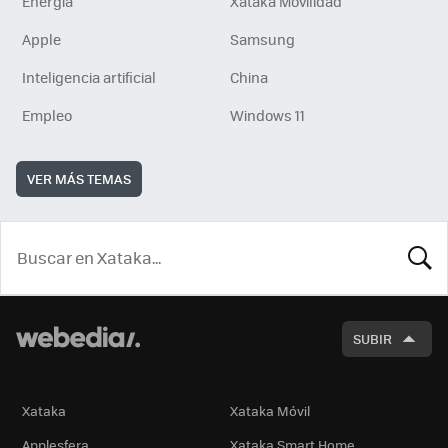
Energía
Xataka Movilidad
Apple
Samsung
Inteligencia artificial
China
Empleo
Windows 11
VER MÁS TEMAS
BUSCA
SUBIR
Xataka
Xataka Móvil
Applesfera
Xataka Smart Home