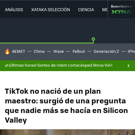
Suscríbete a
ANÁLISIS
XATAKA SELECCIÓN
CIENCIA
MOVILIDAD
HOY SE HABLA DE
AEMET
China
Waze
Fallout
Generación Z
iPh
🌿¡Últimas horas! Sorteo de robot cortacésped Mova ViAX
TikTok no nació de un plan
maestro: surgió de una pregunta
que nadie más se hacía en Silicon
Valley