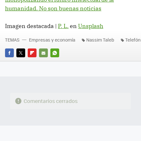
humanidad. No son buenas noticias
Imagen destacada |
P. L.
en
Unsplash
TEMAS
Empresas y economía
Nassim Taleb
Telefón
FACEBOOK
TWITTER
FLIPBOARD
E-
WHATSAPP
MAIL
Comentarios cerrados