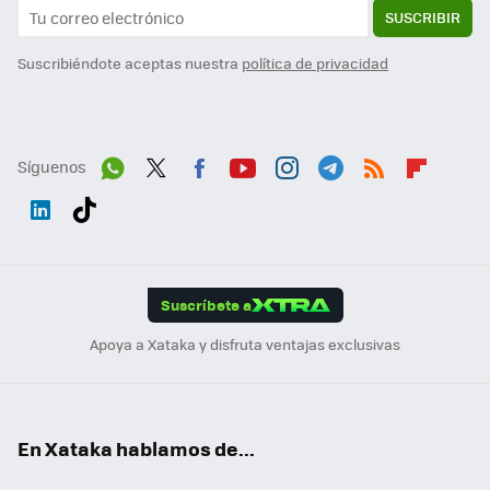
SUSCRIBIR
Suscribiéndote aceptas nuestra
política de privacidad
Síguenos
Wh
Twit
Fac
You
Inst
Tele
RSS
Flip
ats
ter
ebo
tub
agr
gra
boa
Link
Tikt
App
ok
e
am
m
rd
edI
ok
Suscríbete a
n
Apoya a Xataka y disfruta ventajas exclusivas
En Xataka hablamos de...