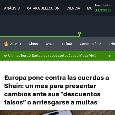
Suscríbete a
ANÁLISIS
XATAKA SELECCIÓN
CIENCIA
MOVILIDAD
HOY SE HABLA DE
AEMET
China
Waze
Fallout
Generación Z
iPh
🌿¡Últimas horas! Sorteo de robot cortacésped Mova ViAX
Europa pone contra las cuerdas a
Shein: un mes para presentar
cambios ante sus “descuentos
falsos” o arriesgarse a multas