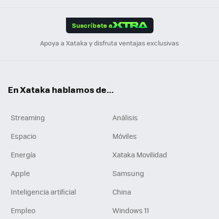
App
ok
e
am
m
rd
edI
ok
Suscríbete a
n
Apoya a Xataka y disfruta ventajas exclusivas
En Xataka hablamos de...
Streaming
Análisis
Espacio
Móviles
Energía
Xataka Movilidad
Apple
Samsung
Inteligencia artificial
China
Empleo
Windows 11