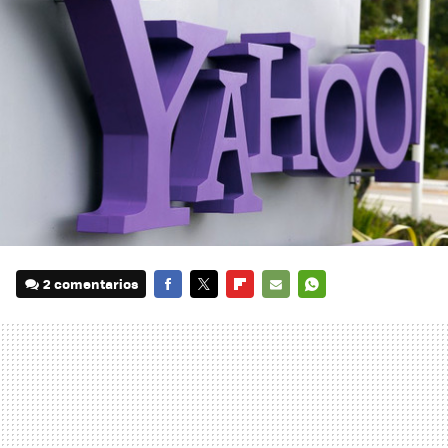
2 comentarios
FACEBOOK
TWITTER
FLIPBOARD
E-
WHATSAPP
MAIL