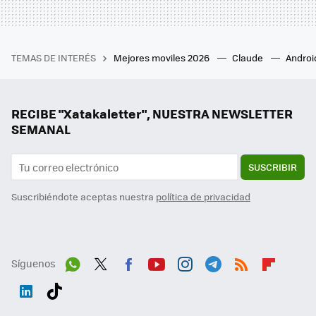
TEMAS DE INTERÉS
Mejores moviles 2026
Claude
Androi
RECIBE "Xatakaletter", NUESTRA NEWSLETTER
SEMANAL
SUSCRIBIR
Suscribiéndote aceptas nuestra
política de privacidad
Síguenos
Wh
Twit
Fac
You
Inst
Tele
RSS
Flip
ats
ter
ebo
tub
agr
gra
boa
Link
Tikt