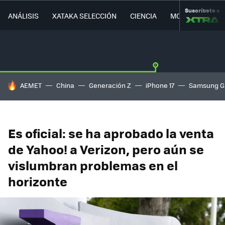
Suscríbete a
ANÁLISIS
XATAKA SELECCIÓN
CIENCIA
MOVILIDAD
HOY SE HABLA DE
AEMET
China
Generación Z
iPhone 17
Samsung G
Es oficial: se ha aprobado la venta
de Yahoo! a Verizon, pero aún se
vislumbran problemas en el
horizonte