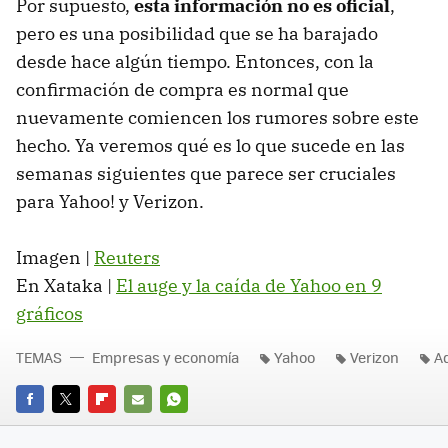
Por supuesto,
esta información no es oficial
,
pero es una posibilidad que se ha barajado
desde hace algún tiempo. Entonces, con la
confirmación de compra es normal que
nuevamente comiencen los rumores sobre este
hecho. Ya veremos qué es lo que sucede en las
semanas siguientes que parece ser cruciales
para Yahoo! y Verizon.
Imagen |
Reuters
En Xataka |
El auge y la caída de Yahoo en 9
gráficos
TEMAS
Empresas y economía
Yahoo
Verizon
A
FACEBOOK
TWITTER
FLIPBOARD
E-
WHATSAPP