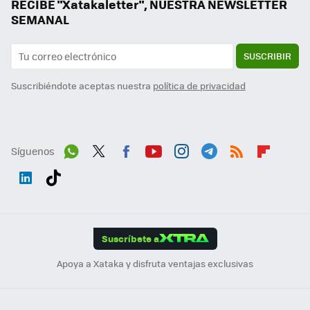
RECIBE "Xatakaletter", NUESTRA NEWSLETTER
SEMANAL
SUSCRIBIR
Suscribiéndote aceptas nuestra
política de privacidad
Síguenos
Wh
Twit
Fac
You
Inst
Tele
RSS
Flip
ats
ter
ebo
tub
agr
gra
boa
Link
Tikt
App
ok
e
am
m
rd
edI
ok
Suscríbete a
n
Apoya a Xataka y disfruta ventajas exclusivas