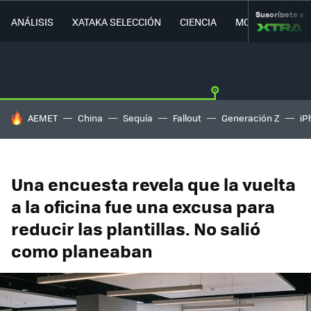
Suscríbete a
ANÁLISIS
XATAKA SELECCIÓN
CIENCIA
MOVILIDAD
HOY SE HABLA DE
AEMET
China
Sequía
Fallout
Generación Z
iP
Una encuesta revela que la vuelta
a la oficina fue una excusa para
reducir las plantillas. No salió
como planeaban