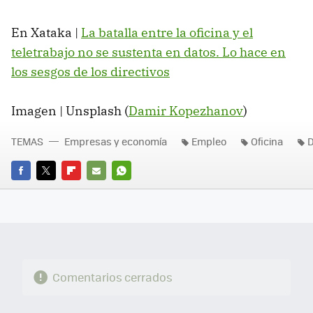
En Xataka |
La batalla entre la oficina y el
teletrabajo no se sustenta en datos. Lo hace en
los sesgos de los directivos
Imagen | Unsplash (
Damir Kopezhanov
)
TEMAS
Empresas y economía
Empleo
Oficina
D
FACEBOOK
TWITTER
FLIPBOARD
E-
WHATSAPP
MAIL
Comentarios cerrados