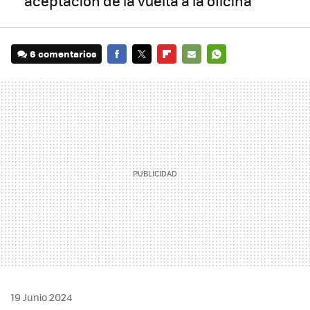
aceptación de la vuelta a la oficina
6 comentarios
FACEBOOK
TWITTER
FLIPBOARD
E-
WHATSAPP
MAIL
19 Junio 2024