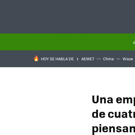
HOY SE HABLA DE
AEMET
China
Waze
Una emp
de cuat
piensan 