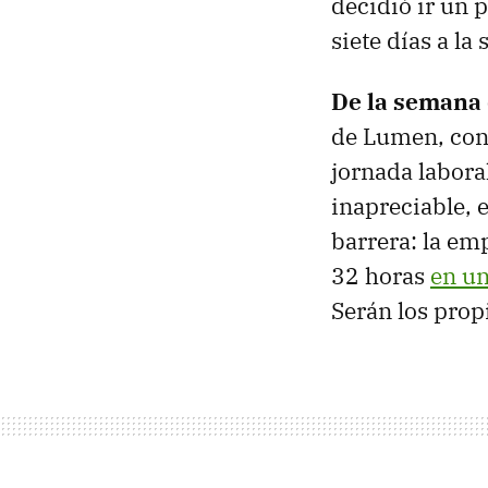
decidió ir un 
siete días a la
De la semana 
de Lumen, co
jornada labora
inapreciable, 
barrera: la em
32 horas
en u
Serán los prop