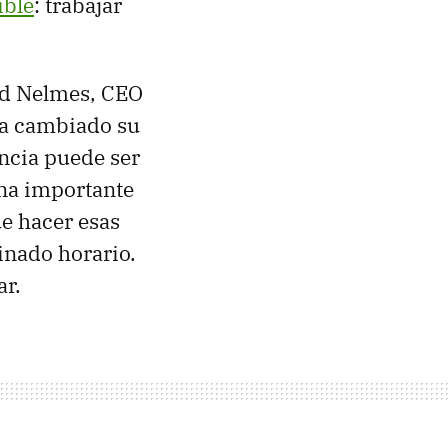
ible
: trabajar
ed Nelmes, CEO
ía cambiado su
encia puede ser
una importante
e hacer esas
inado horario.
ar.