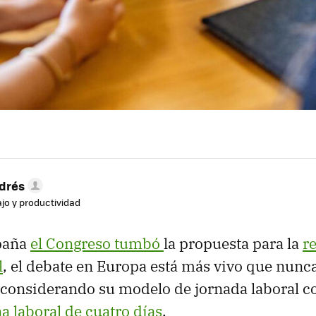
drés
ajo y productividad
paña
el Congreso tumbó
la propuesta para la
r
l
, el debate en Europa está más vivo que nun
econsiderando su modelo de jornada laboral co
 laboral de cuatro días
.