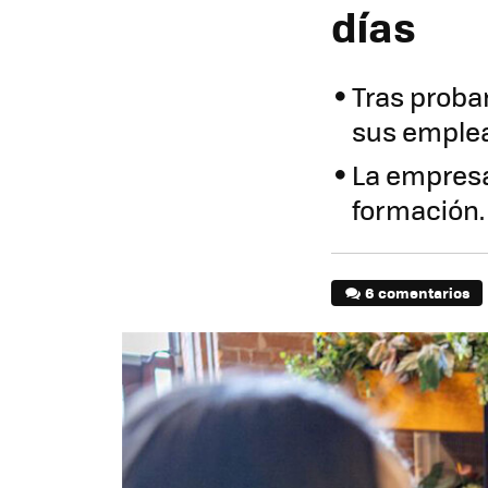
días
Tras probar
sus emplea
La empresa
formación.
6 comentarios