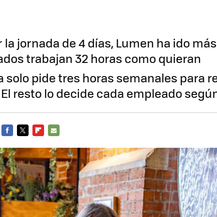
 la jornada de 4 días, Lumen ha ido más 
dos trabajan 32 horas como quieran
 solo pide tres horas semanales para r
 El resto lo decide cada empleado segú
FACEBOOK
TWITTER
FLIPBOARD
E-
MAIL