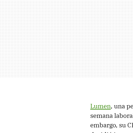
Lumen
, una p
semana laboral
embargo, su CE