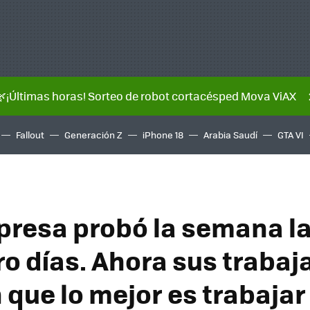
🌿¡Últimas horas! Sorteo de robot cortacésped Mova ViAX
Fallout
Generación Z
iPhone 18
Arabia Saudí
GTA VI
resa probó la semana l
ro días. Ahora sus traba
que lo mejor es trabajar