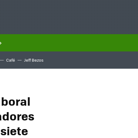
Café
Jeff Bezos
aboral
jadores
 siete