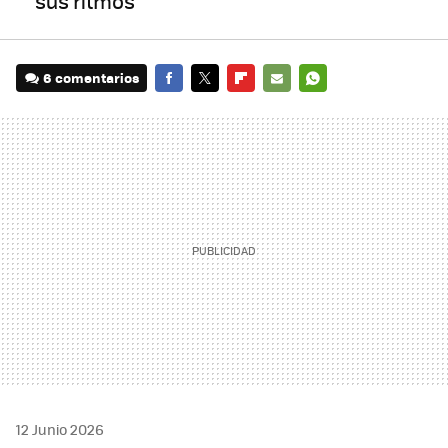
sus ritmos
6 comentarios
FACEBOOK
TWITTER
FLIPBOARD
E-
WHATSAPP
MAIL
12 Junio 2026