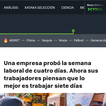
Suscríbete a
ANÁLISIS
XATAKA SELECCIÓN
CIENCIA
MOVILIDAD
HOY SE HABLA DE
AEMET
China
Sequía
Waze
Fallout
Generació
Una empresa probó la semana
laboral de cuatro días. Ahora sus
trabajadores piensan que lo
mejor es trabajar siete días