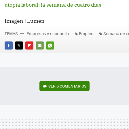
utopía laboral: la semana de cuatro días
Imagen | Lumen
TEMAS
Empresas y economía
Empleo
Semana de cu
FACEBOOK
TWITTER
FLIPBOARD
E-
WHATSAPP
MAIL
VER
6 COMENTARIOS