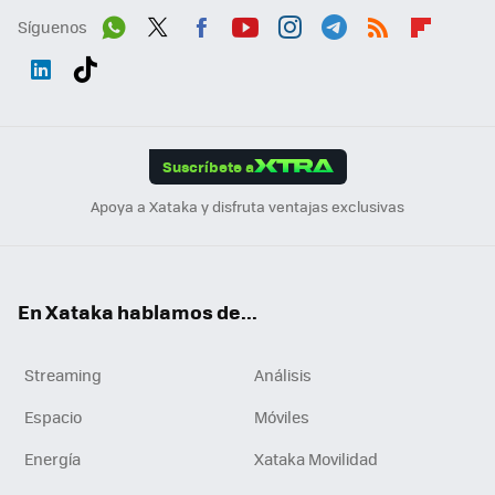
Síguenos
Wh
Twit
Fac
You
Inst
Tele
RSS
Flip
ats
ter
ebo
tub
agr
gra
boa
Link
Tikt
App
ok
e
am
m
rd
edI
ok
Suscríbete a
n
Apoya a Xataka y disfruta ventajas exclusivas
En Xataka hablamos de...
Streaming
Análisis
Espacio
Móviles
Energía
Xataka Movilidad