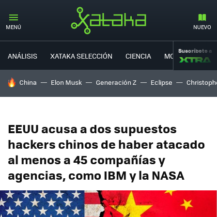
MENÚ
NUEVO
Suscríbete a
ANÁLISIS
XATAKA SELECCIÓN
CIENCIA
MOVILIDAD
HOY SE HABLA DE
China
Elon Musk
Generación Z
Eclipse
Christoph
EEUU acusa a dos supuestos
hackers chinos de haber atacado
al menos a 45 compañías y
agencias, como IBM y la NASA