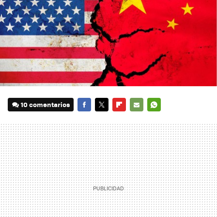
10 comentarios
FACEBOOK
TWITTER
FLIPBOARD
E-
WHATSAPP
MAIL