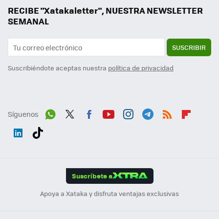
RECIBE "Xatakaletter", NUESTRA NEWSLETTER
SEMANAL
SUSCRIBIR
Suscribiéndote aceptas nuestra
política de privacidad
Síguenos
Wh
Twit
Fac
You
Inst
Tele
RSS
Flip
ats
ter
ebo
tub
agr
gra
boa
Link
Tikt
App
ok
e
am
m
rd
edI
ok
Suscríbete a
n
Apoya a Xataka y disfruta ventajas exclusivas